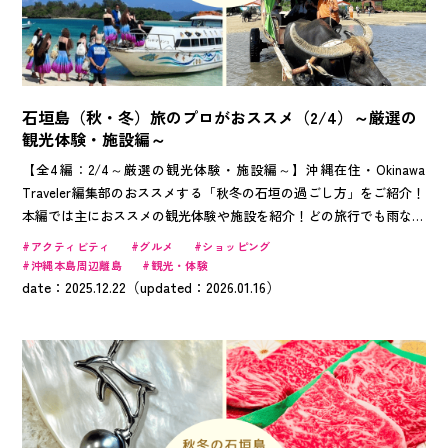
石垣島（秋・冬）旅のプロがおススメ（2/4）～厳選の
観光体験・施設編～
【全4編：2/4～厳選の観光体験・施設編～】沖縄在住・Okinawa
Traveler編集部のおススメする「秋冬の石垣の過ごし方」をご紹介！
本編では主におススメの観光体験や施設を紹介！どの旅行でも雨など
予期せぬ理由で、変更することが良くありますよね・・・。そんな方
アクティビティ
グルメ
ショッピング
にも安心！全4編では、実際に旅のプロが独自に調べ、おススメ施設
沖縄本島周辺離島
観光・体験
とそのポイントをわかりやすく紹介しちゃいます！
date：2025.12.22（updated：2026.01.16）