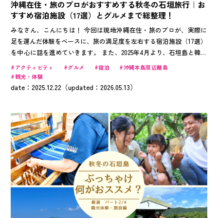
沖縄在住・旅のプロがおすすめする秋冬の石垣旅行｜お
すすめ宿泊施設（17選）とグルメまで総整理！
みなさん、こんにちは！ 今回は現地沖縄在住・旅のプロが、実際に
足を運んだ体験をベースに、旅の満足度を左右する宿泊施設（17選）
を中心に話を進めていきます。 また、2025年4月より、石垣島と韓国
（ソウル・仁川空港）が週5便で就航したので、韓国の皆さんにも読
アクティビティ
グルメ
宿泊
沖縄本島周辺離島
みやすい様に、一部韓国語で記載していますよ！
観光・体験
date：2025.12.22（updated：2026.05.13）