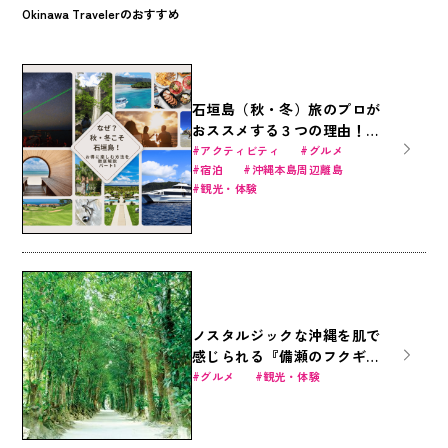
Okinawa Travelerのおすすめ
石垣島（秋・冬）旅のプロが
おススメする３つの理由！
（1/4）～厳選の観光施設
アクティビティ
グルメ
宿泊
沖縄本島周辺離島
編・体験アクティビティ編・
観光・体験
食事、お土産編を紹介～
ノスタルジックな沖縄を肌で
感じられる『備瀬のフクギ並
木の楽しみ方』
グルメ
観光・体験