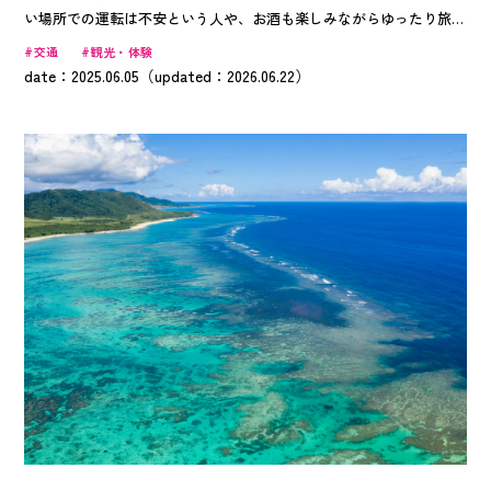
い場所での運転は不安という人や、お酒も楽しみながらゆったり旅し
たい人、レンタカーより費用を抑えたい人におすすめです。今回は沖
交通
観光・体験
縄エアポートシャトルの乗り方から楽しみ方、魅力をご紹介します。
date：2025.06.05（updated：2026.06.22）