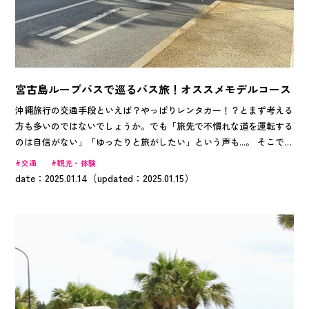
宮古島ループバスで巡るバス旅！オススメモデルコース
沖縄旅行の交通手段といえば？やっぱりレンタカー！？とまず考える
方も多いのではないでしょうか。でも「旅先で不慣れな道を運転する
のは自信がない」「ゆったりと旅がしたい」という声も...。 そこで今
回は、車の運転が不慣れで不安な方や、もっとのんびりと旅を楽しみ
交通
観光・体験
たい方におすすめの「バス旅」をご紹介します。バス旅では地元の人
date：2025.01.14（updated：2025.01.15）
との触れ合いや、その土地に溶け込むような旅ができることもひとつ
の魅力です。 お得な「宮古島ループバス一日乗車券」を使った沖縄
旅を、Okinawa Traveler編集部スタッフが実際に体験してきました！