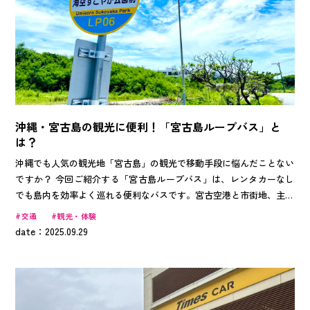
沖縄・宮古島の観光に便利！「宮古島ループバス」と
は？
沖縄でも人気の観光地「宮古島」の観光で移動手段に悩んだことない
ですか？ 今回ご紹介する「宮古島ループバス」は、レンタカーなし
でも島内を効率よく巡れる便利なバスです。宮古空港と市街地、主要
な観光スポットを結ぶ2つのルートで運行しており、1日乗り放題のフ
交通
観光・体験
リーパスを利用すれば、時間を気にせず観光を楽しめます。 「せっ
date：2025.09.29
かくの旅行で、運転したくない・・・」「運転が苦手」「そもそも免
許を持ってません！」そんな方におススメの、環境と財布にも優しい
「宮古島ループバス」で、宮古島旅行を楽しんじゃいましょう！