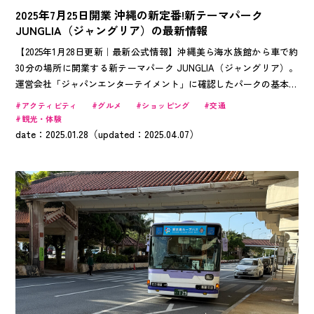
2025年7月25日開業 沖縄の新定番!新テーマパーク
JUNGLIA（ジャングリア）の最新情報
【2025年1月28日更新｜最新公式情報】沖縄美ら海水族館から車で約
30分の場所に開業する新テーマパーク JUNGLIA（ジャングリア）。
運営会社「ジャパンエンターテイメント」に確認したパークの基本的
な情報から、Okinawa Travelerが公開前情報から考えられるジャング
アクティビティ
グルメ
ショッピング
交通
リアの魅力など、まとめて公開します。
観光・体験
date：2025.01.28（updated：2025.04.07）