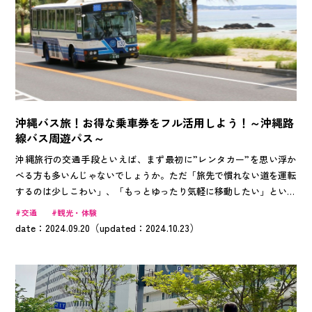
沖縄バス旅！お得な乗車券をフル活用しよう！～沖縄路
線バス周遊パス～
沖縄旅行の交通手段といえば、まず最初に”レンタカー”を思い浮か
べる方も多いんじゃないでしょうか。ただ「旅先で慣れない道を運転
するのは少しこわい」、「もっとゆったり気軽に移動したい」という
声もよく耳にします。 そこで今回は、車の運転が不慣れで不安な方
交通
観光・体験
や、のんびりと旅を楽しみたい方におすすめの「バス旅」をご紹介し
date：2024.09.20（updated：2024.10.23）
ます。気軽に！お得に！利用できる「沖縄路線バス周遊パス」1日乗
車券を使った沖縄旅を、Okinawa Traveler編集部スタッフが実際に体
験してきました。