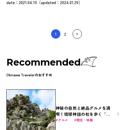
出会いも忘れられない旅の思い出になるかも…？ 今回は、那覇から
date：2021.04.19（updated：2024.01.29）
南部のオススメスポットをぐるりと巡る「たっぷり満喫！おすすめ定
番スポットコース」と、那覇空港から車で15分のリゾート・ウミカジ
テラスをゆったり巡る「ゆったり楽しむ！瀬長島ウミカジテラスコー
ス」の2つをご紹介します！
1
2
Recommended
Okinawa Travelerのおすすめ
神秘の自然と絶品グルメを満
喫！琉球神話の杜を歩く「ア
スムイハイクス」
グルメ
観光・体験