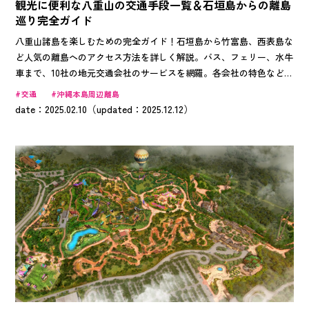
観光に便利な八重山の交通手段一覧＆石垣島からの離島
巡り完全ガイド
八重山諸島を楽しむための完全ガイド！石垣島から竹富島、西表島な
ど人気の離島へのアクセス方法を詳しく解説。バス、フェリー、水牛
車まで、10社の地元交通会社のサービスを網羅。各会社の特色などを
勢ぞろい！観光スポットへの行き方や、お得な周遊券情報も満載。初
交通
沖縄本島周辺離島
心者でも安心の質問集付き。八重山の魅力を最大限に楽しむための情
date：2025.02.10（updated：2025.12.12）
報が満載です！