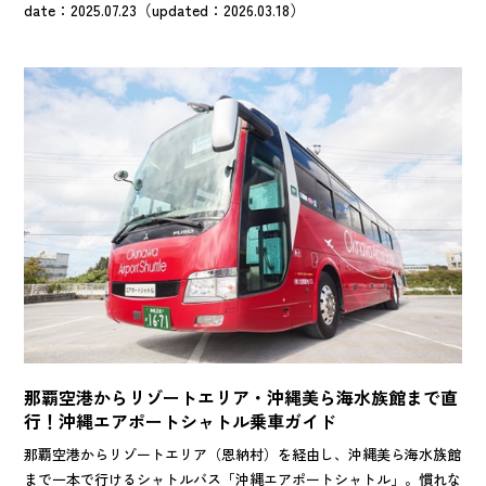
行う予定です。世界トップレベルのバレーボールを、沖縄で生で見れ
date：2025.07.23（updated：2026.03.18）
る機会はこのイベント限定！ このイベントの【公式サイト】となっ
たOkinawa Travelerでは、「親善試合の概要」や「チケット購入方
法」「チーム紹介等」イベントにまつわる情報をアップデート配信し
ていきます！ 日本代表との試合も期待される、フランス、ブラジル
代表の試合をいち早くチェックして、世界バレーを120%楽しみませ
んか？
那覇空港からリゾートエリア・沖縄美ら海水族館まで直
行！沖縄エアポートシャトル乗車ガイド
那覇空港からリゾートエリア（恩納村）を経由し、沖縄美ら海水族館
まで一本で行けるシャトルバス「沖縄エアポートシャトル」。慣れな