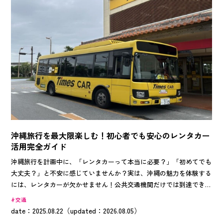
沖縄旅行を最大限楽しむ！初心者でも安心のレンタカー
活用完全ガイド
沖縄旅行を計画中に、「レンタカーって本当に必要？」「初めてでも
大丈夫？」と不安に感じていませんか？実は、沖縄の魅力を体験する
には、レンタカーが欠かせません！公共交通機関だけでは到達できな
い絶景スポット、地元の人しか知らない隠れた名店、突然現れる美し
交通
いサンセット—これらすべてを自由に楽しめるのがレンタカーの魅力
date：2025.08.22（updated：2026.08.05）
です。 しかし、「どの会社を選べばいい？」「沖縄の運転は難し