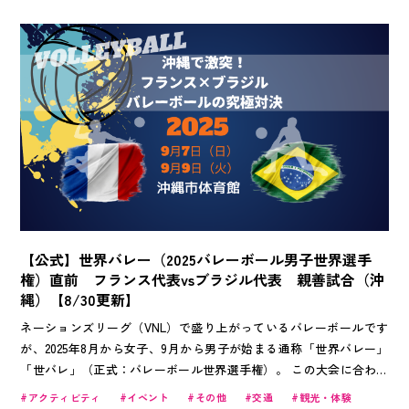
ています。
【公式】世界バレー（2025バレーボール男子世界選手
権）直前 フランス代表vsブラジル代表 親善試合（沖
縄）【8/30更新】
ネーションズリーグ（VNL）で盛り上がっているバレーボールです
が、2025年8月から女子、9月から男子が始まる通称「世界バレー」
「世バレ」（正式：バレーボール世界選手権）。 この大会に合わせ
て、沖縄にフランスとブラジルの男子代表チームが合宿と親善試合を
アクティビティ
イベント
その他
交通
観光・体験