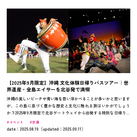
い？」「料金が高くつくのでは？」といった疑問や不安も多いはず。
そこで今回は、初心者が絶対に失敗しない5つの重要ポイントを厳選
してご紹介します。 これらのポイントを押さえれば、レンタカー初
心者でも安心して沖縄の美しい海岸線をドライブでき、家族や友人と
の思い出に残る最高の旅行を実現できます。さらに、賢い選び方をす
ることで交通費を大幅に節約し、浮いた予算で沖縄グルメやお土産を
存分に楽しむことも可能です。この記事を読み終える頃には、きっと
あなたも「沖縄旅行にはレンタカーが必須！」と確信し、今すぐ予約
したくなると思いますよ。
【2025年9月限定】沖縄 文化体験日帰りバスツアー｜世
界遺産・全島エイサーを北谷発で満喫
沖縄の美しいビーチや青い海を思い浮かべることが多いかと思います
が、この島に息づく豊かな歴史と文化に触れる旅はいかがでしょう
か？2025年9月限定で北谷ゲートウェイから出発する特別な日帰りバ
スツアーでは、ひと味違った沖縄の魅力を発見できます。地元の中高
イベント
交通
生が演じる迫力の舞台から、世界遺産の古城、そして沖縄最大の伝統
date：2025.08.19（updated：2025.09.11）
祭りまで。沖縄の過去と現在を体感できる、まさに特別な体験が待っ