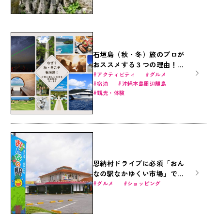
石垣島（秋・冬）旅のプロが
おススメする３つの理由！
（1/4）～厳選の観光施設
アクティビティ
グルメ
宿泊
沖縄本島周辺離島
編・体験アクティビティ編・
観光・体験
食事、お土産編を紹介～
恩納村ドライブに必須「おん
なの駅なかゆくい市場」で沖
縄グルメを食べつくす！
グルメ
ショッピング