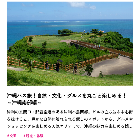
沖縄バス旅！自然・文化・グルメを丸ごと楽しめる！
～沖縄南部編～
沖縄の玄関口・那覇空港のある沖縄本島南部。ビルの立ち並ぶ中心街
を抜けると、豊かな自然に触れられる癒しのスポットから、グルメや
ショッピングを楽しめる人気エリアまで、沖縄の魅力を楽しめる観光
地が盛りだくさんです。路線バスや乗り合いバスなら、地元の人との
交通
観光・体験