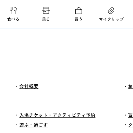
食べる
乗る
買う
マイクリップ
会社概要
お
入場チケット・アクティビティ予約
買
遊ぶ・過ごす
ク