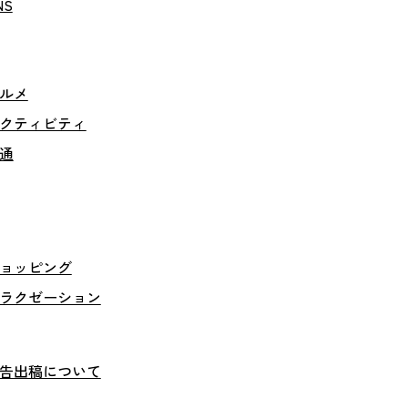
NS
ルメ
クティビティ
通
ョッピング
ラクゼーション
告出稿について