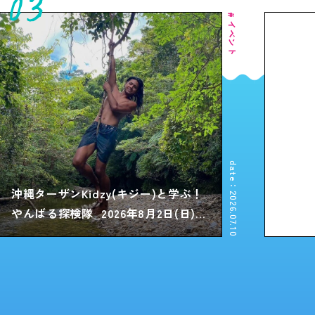
03
イ
ベ
ン
ト
date：2026.07.10
沖縄ターザンKidzy(キジー)と学ぶ！
やんばる探検隊_2026年8月2日(日)イ
ベント