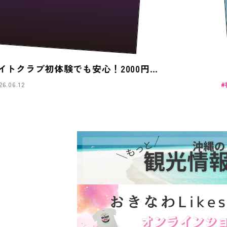
【那覇ナイトパス】那覇ナイトクラブ初体験でも安心！2000円で気軽にハシゴできるお得なデジタルパス
12
宿泊