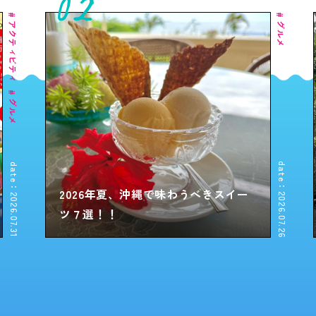
02
ア
グ
ク
ル
テ
メ
ィ
ビ
テ
ィ
グ
ル
メ
date：2026.07.26
date：2026.07.31
2026年夏、沖縄で味わうべきスイー
ツ７選！！