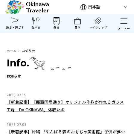
遊ぶ・過ごす
食べる
乗る
買う
マイクリップ
メニュー
ホーム
お知らせ
Info.
お知らせ
2026.07.15
【新着記事】【那覇国際通り】オリジナル作品が作れるガラス
工房「Do OKINAWA」体験レポ
2026.07.03
【新着記事】沖縄 『やんばる森のおもちゃ美術館』子供が夢中