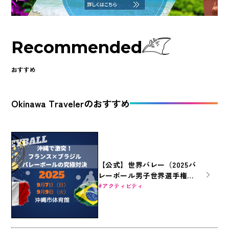
Recommended
おすすめ
Okinawa Travelerのおすすめ
【公式】世界バレー（2025バ
レーボール男子世界選手権）
直前 フランス代表vsブラジ
アクティビティ
ル代表 親善試合（沖縄）
【8/30更新】