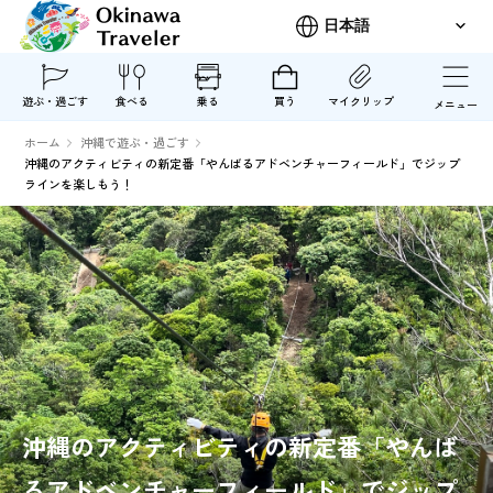
遊ぶ・過ごす
食べる
乗る
買う
マイクリップ
メニュー
ホーム
沖縄で遊ぶ・過ごす
沖縄のアクティビティの新定番「やんばるアドベンチャーフィールド」でジップ
ラインを楽しもう！
沖縄のアクティビティの新定番「やんば
るアドベンチャーフィールド」でジップ