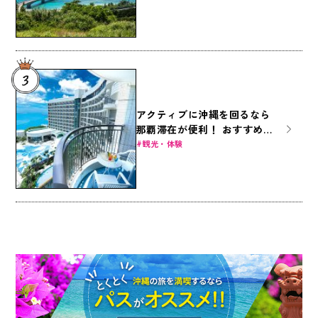
アクティブに沖縄を回るなら
那覇滞在が便利！ おすすめ那
覇ホテル8選
観光・体験