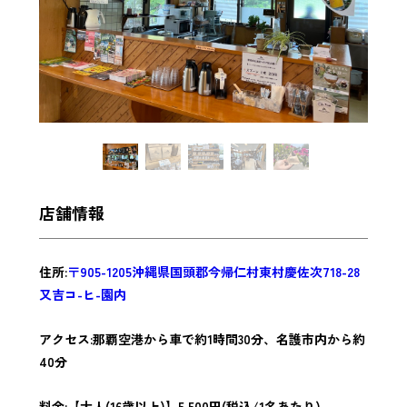
店舗情報
住所:
〒905-1205沖縄県国頭郡今帰仁村東村慶佐次718-28
又吉コ-ヒ-園内
アクセス:那覇空港か
ら車で約1時間30分、名護市内から約
40分
料金:
【大人(16歳以上)】5,500円
(税込/1名あたり)