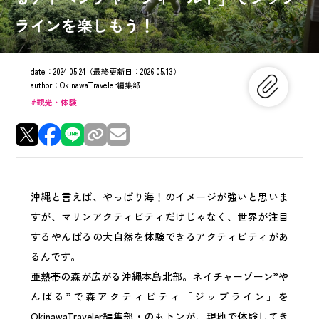
ラインを楽しもう！
date：
2024.05.24
（最終更新日：
2026.05.13
）
author：
OkinawaTraveler編集部
観光・体験
沖縄と言えば、やっぱり海！のイメージが強いと思いま
すが、マリンアクティビティだけじゃなく、世界が注目
するやんばるの大自然を体験できるアクティビティがあ
るんです。
亜熱帯の森が広がる沖縄本島北部。ネイチャーゾーン”や
んばる”で森アクティビティ「ジップライン」を
OkinawaTraveler編集部・のもトンが、現地で体験してき