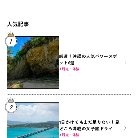
人気記事
厳選！沖縄の人気パワースポ
ット6選
観光・体験
1日かけてもまだ足りない！見
どころ満載の女子旅ドライブ
～本島北部編～
観光・体験