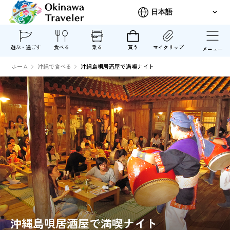
遊ぶ・過ごす
食べる
乗る
買う
マイクリップ
メニュー
ホーム
沖縄で食べる
沖縄島唄居酒屋で満喫ナイト
沖縄島唄居酒屋で満喫ナイト