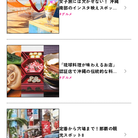
女子旅には欠かせない！ 沖縄
南部のインスタ映えスポット
9選
グルメ
「琉球料理が味わえるお店」
認証店で沖縄の伝統的な料理
を楽しもう
グルメ
定番から穴場まで！那覇の観
光スポット8