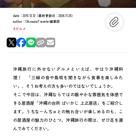
date：
2019.12.12
（最終更新日：
2024.11.26
）
author：
OkinawaTraveler編集部
グルメ
沖縄旅行に外せないグルメといえば、やはり沖縄料
理！ 「三線の音や島唄を聞きながら食事を楽しみた
い」、そうお考えの方も多いのではないでしょうか。
そこで今回は、沖縄ならではの賑やかな雰囲気を体感で
きる居酒屋「沖縄の台所 ぱいかじ 上之屋店」をご紹介し
ます。うちなーんちゅとの触れ合いが楽しめるのも、こ
の居酒屋の魅力のひとつ。沖縄旅行の際は、ぜひ足を運
んでみてください。