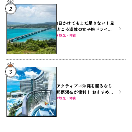
1日かけてもまだ足りない！見
どころ満載の女子旅ドライブ
～本島北部編～
観光・体験
アクティブに沖縄を回るなら
那覇滞在が便利！ おすすめ那
覇ホテル8選
観光・体験