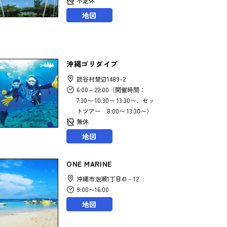
不定休
地図
沖縄ゴリダイブ
読谷村楚辺1489-2
6:00～22:00（開催時間：
7:30〜 10:30〜 13:30〜、セッ
トツアー 8:00〜 13:30〜）
無休
地図
ONE MARINE
沖縄市泡瀬1丁目41－12
9:00〜16:00
地図