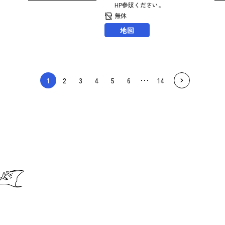
HP参照ください。
無休
地図
1
2
3
4
5
6
14