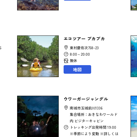
エコツアー プカプカ
6
東村慶佐次758-23
8:00～20:00
無休
地図
ウワーガージャングル
南城市玉城前川1336
集合場所：おきなわワールド
内 ビジターキャビン
トレッキング出発時間 19:00
※季節により変動 ※詳しくは