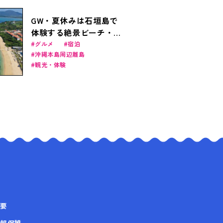
GW・夏休みは石垣島で
体験する絶景ビーチ・ア
クティビティ・おススメ
グルメ
宿泊
沖縄本島周辺離島
ホテルの魅力を大公開！
観光・体験
要