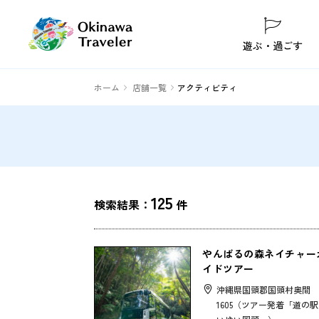
遊ぶ・過ごす
ホーム
店舗一覧
アクティビティ
125
検索結果：
件
やんばるの森ネイチャー
イドツアー
沖縄県国頭郡国頭村奥間
1605（ツアー発着「道の