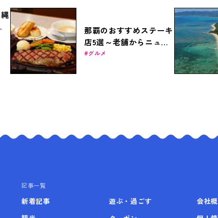
沖縄
ー
那覇のおすすめステーキ
グ
店5選～老舗からニュー
フェイスまで～
グルメ
記事一覧
新着記事
遊ぶ・過ごす
会社概