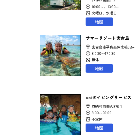
いゆい国頭」）
10:00～、13:30～
火曜日、水曜日
地図
サマーリゾート宮古島
宮古島市平良西仲宗根355-
8：30〜17：30
無休
地図
aoiダイビングサービス
恩納村前兼久876-1
8:00～20:00
不定休
地図