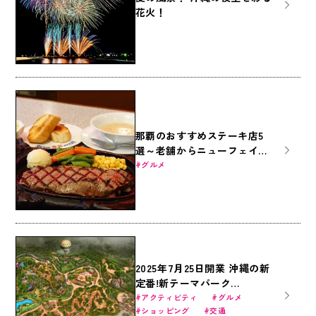
花火！
那覇のおすすめステーキ店5
選～老舗からニューフェイス
まで～
グルメ
2025年7月25日開業 沖縄の新
定番!新テーマパーク
JUNGLIA（ジャングリア）の
アクティビティ
グルメ
ショッピング
交通
最新情報