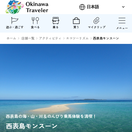
遊ぶ・過ごす
食べる
乗る
買う
マイクリップ
メニュー
ホーム
店舗一覧
アクティビティ
エコツーリズム
西表島モンスーン
西表島の海・山・川＆のんびり乗馬体験を満喫！
西表島モンスーン