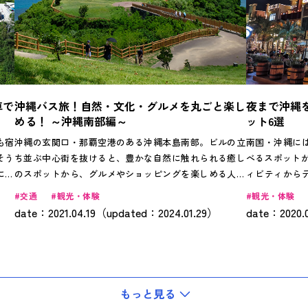
車で
沖縄バス旅！自然・文化・グルメを丸ごと楽し
夜まで沖縄
める！ ～沖縄南部編～
ット6選
も宿
沖縄の玄関口・那覇空港のある沖縄本島南部。ビルの立
南国・沖縄に
そう
ち並ぶ中心街を抜けると、豊かな自然に触れられる癒し
べるスポット
に訪
のスポットから、グルメやショッピングを楽しめる人気
ィビティから
ちろ
エリアまで、沖縄の魅力を楽しめる観光地が盛りだくさ
まで、県内に
交通
観光・体験
観光・体験
、ド
んです。路線バスや乗り合いバスなら、地元の人との出
紹介します。
date：2021.04.19（updated：2024.01.29）
date：2020.
おす
会いも忘れられない旅の思い出になるかも…？ 今回は、
ませんか？
那覇から南部のオススメスポットをぐるりと巡る「たっ
ぷり満喫！おすすめ定番スポットコース」と、那覇空港
から車で15分のリゾート・ウミカジテラスをゆったり巡
る「ゆったり楽しむ！瀬長島ウミカジテラスコース」の2
もっと見る
つをご紹介します！