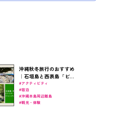
沖縄秋冬旅行のおすすめ
｜石垣島と西表島「ピナ
イサーラの滝」で大自然
アクティビティ
宿泊
のジャングル体験を！定
沖縄本島周辺離島
番アクティビティとホテ
観光・体験
ルで遊びつくそう！（石
垣島・竹富島）