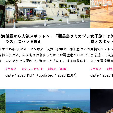
ト満
話題から人気スポットへ。「瀬長島ウミカジテ
女子旅には
ラス」にハマる理由
映えスポッ
ます
2015年8月にオープン以来、人気上昇中の「瀬長島ウミカ
沖縄でフォト
な旅
ジテラス」にはもう行きましたか？那覇空港から車で15
真を撮って友
から
分とアクセス便利で、到着したその日、帰る直前にも気
見！那覇空港
が満
軽に立ち寄ることができます。真っ青な空に映える真っ
カフェグルメ
グルメ
ショッピング
観光・体験
グルメ
観
ポッ
白な建物には、飲食店や雑貨屋など45店舗が軒を連ね、
えするスポッ
date：2023.11.14（updated：2023.12.07）
date：2023.
写真映えもバッチリ！手軽にリゾート気分を味わえるの
くなる９つの
で、地元客のみならず観光客のリピーターも増え続ける
一方です。今回は、数ある店舗の中から押さえておきた
い4店舗を紹介します。