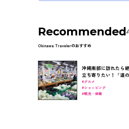
Recommended
Okinawa Travelerのおすすめ
沖縄南部に訪れたら
立ち寄りたい！「道
いとまん」が人気の
グルメ
ショッピング
とは？
観光・体験