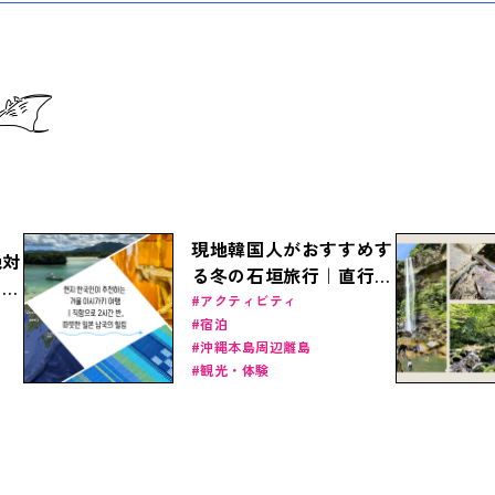
現地韓国人がおすすめす
絶対
る冬の石垣旅行｜直行便
の駅
で2時間半、暖かい日本
アクティビティ
理由
宿泊
南国のヒーリング
沖縄本島周辺離島
観光・体験