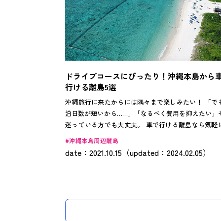
ドライブコースにぴったり！沖縄本島から
行ける離島5選
沖縄旅行に来たからには隅々まで楽しみたい！ 「で
泊日数が短いから……」「なるべく費用を抑えたい」
迷っている方でも大丈夫。 車で行ける離島なら気軽
れることができます。 人気の古宇利島や瀬長島はも
沖縄本島周辺離島
ん、おすすめの離島をピックアップ！ 旅のメインに
date：2021.10.15（updated：2024.02.05）
ライブがてらに、楽しめること間違いなしの離島別
すめスポットをお届けします。