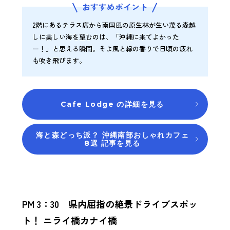
おすすめポイント
2階にあるテラス席から南国風の原生林が生い茂る森越
しに美しい海を望むのは、「沖縄に来てよかった
ー！」と思える瞬間。そよ風と緑の香りで日頃の疲れ
も吹き飛びます。
Cafe Lodge の詳細を見る
海と森どっち派？ 沖縄南部おしゃれカフェ
8選 記事を見る
PM 3：30 県内屈指の絶景ドライブスポッ
ト！ ニライ橋カナイ橋