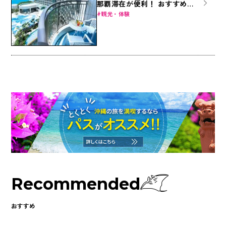
那覇滞在が便利！ おすすめ那
覇ホテル8選
観光・体験
Recommended
おすすめ