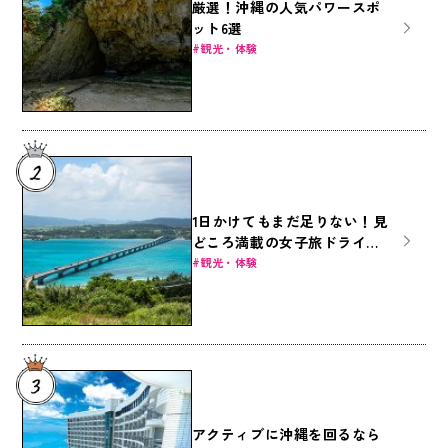
厳選！沖縄の人気パワースポ
ット6選
観光・体験
1日かけてもまだ足りない！見
どころ満載の女子旅ドライブ
～本島北部編～
観光・体験
アクティブに沖縄を回るなら