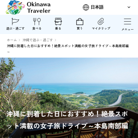
遊ぶ・過ごす
食べる
乗る
買う
マイクリップ
メニュー
ホーム
沖縄で遊ぶ・過ごす
沖縄に到着した日におすすめ！絶景スポット満載の女子旅ドライブ～本島南部編
～
沖縄に到着した日におすすめ！絶景スポ
ット満載の女子旅ドライブ～本島南部編
～