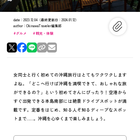
date：
2023.12.04
（最終更新日：
2024.01.12
）
author：
OkinawaTraveler編集部
グルメ
観光・体験
女同士と行く初めての沖縄旅行はとてもワクワクします
よね。「どこへ行けば沖縄を満喫できて、おしゃれな旅
ができるの？」という初めてさんにぴったり！空港から
すぐ出発できる本島南部には絶景ドライブスポットが満
載です。定番をはじめ、知る人ぞ知るディープなスポッ
トまで……。沖縄を心ゆくまで楽しみましょう。