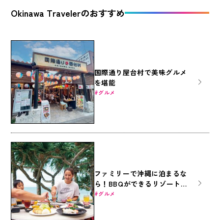
Okinawa Travelerのおすすめ
国際通り屋台村で美味グルメ
を堪能
グルメ
ファミリーで沖縄に泊まるな
ら！BBQができるリゾートホ
テル5選
グルメ