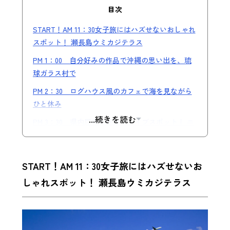
目次
START！AM 11：30女子旅にはハズせないおしゃれ
スポット！ 瀬長島ウミカジテラス
PM 1：00 自分好みの作品で沖縄の思い出を、琉
球ガラス村で
PM 2：30 ログハウス風のカフェで海を見ながら
ひと休み
...続きを読む
PM 3：30 県内屈指の絶景ドライブスポット！ ニ
ライ橋カナイ橋
PM 4：00 聖なる場で心を清める 斎場御嶽
START！AM 11：30女子旅にはハズせないお
PM 6：00 定番の観光地で沖縄旅行気分が高ま
しゃれスポット！ 瀬長島ウミカジテラス
る！ 国際通り散策
PM 7：30 沖縄料理+島唄ライブで沖縄の夜を堪
能 ぱいかじ国際通り店