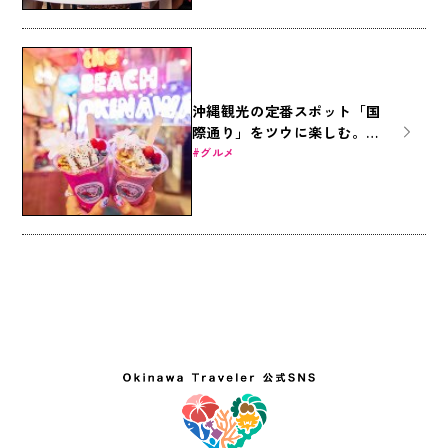
沖縄観光の定番スポット「国
際通り」をツウに楽しむ。お
すすめスポット6選
グルメ