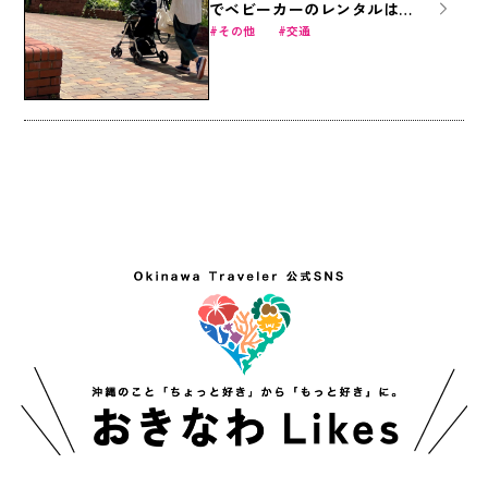
でベビーカーのレンタルは
「ベビカル」で。
その他
交通