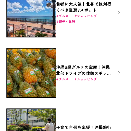
若者に大人気！北谷で絶対行
くべき厳選7スポット
グルメ
ショッピング
観光・体験
沖縄B級グルメの宝庫！沖縄
北部ドライブの休憩スポット
「道の駅許田」の魅力に迫る
グルメ
ショッピング
子育て世帯を応援！沖縄旅行