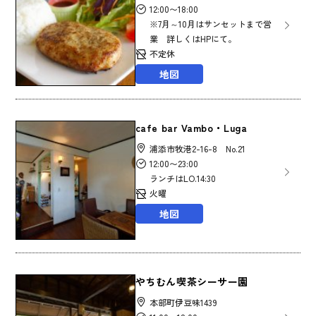
12:00〜18:00
※7月～10月はサンセットまで営
業 詳しくはHPにて。
不定休
地図
cafe bar Vambo・Luga
浦添市牧港2-16-8 No.21
12:00〜23:00
ランチはLO.14:30
火曜
地図
やちむん喫茶シーサー園
本部町伊豆味1439