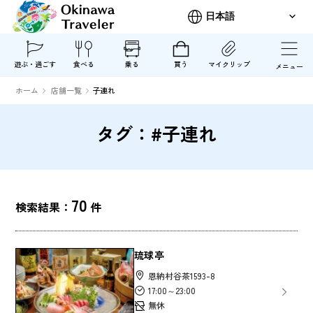
遊ぶ・過ごす
食べる
乗る
買う
マイクリップ
メニュー
ホーム
店舗一覧
子連れ
タグ：#子連れ
70
検索結果：
件
琉球亭
恩納村谷茶1593-8
17:00～23:00
無休