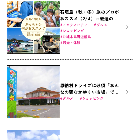
石垣島（秋・冬）旅のプロが
おススメ（2/4）～厳選の観
光体験・施設編～
アクティビティ
グルメ
ショッピング
沖縄本島周辺離島
観光・体験
恩納村ドライブに必須「おん
なの駅なかゆくい市場」で沖
縄グルメを食べつくす！
グルメ
ショッピング