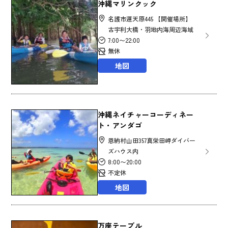
沖縄マリンクック
名護市運天原445 【開催場所】
古宇利大橋・羽地内海周辺海域
7:00〜22:00
無休
地図
沖縄ネイチャーコーディネー
ト・アンダゴ
恩納村山田357真栄田岬ダイバー
ズハウス内
8:00〜20:00
不定休
地図
万座テーブル