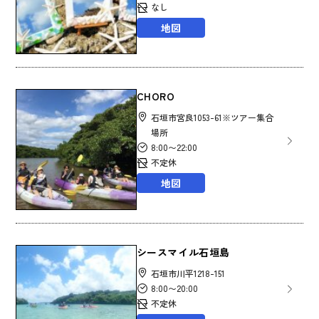
なし
地図
CHORO
石垣市宮良1053-61※ツアー集合
場所
8:00〜22:00
不定休
地図
シースマイル石垣島
石垣市川平1218-151
8:00〜20:00
不定休