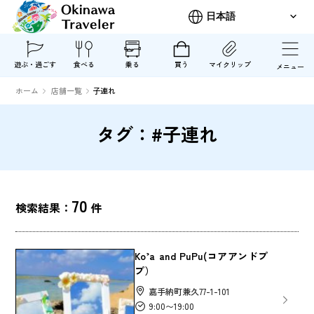
遊ぶ・過ごす
食べる
乗る
買う
マイクリップ
メニュー
ホーム
店舗一覧
子連れ
タグ：#子連れ
70
検索結果：
件
Ko’a and PuPu(コアアンドプ
プ）
嘉手納町兼久77-1-101
9:00〜19:00