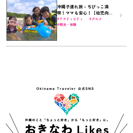
沖縄子連れ旅－ちびっこ満
喫！ママも安心！【幼児向け
2才～】
アクティビティ
グルメ
観光・体験