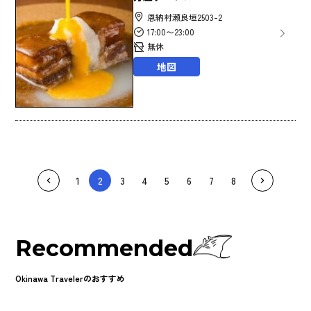
恩納村瀬良垣2503-2
17:00〜23:00
無休
地図
1
2
3
4
5
6
7
8
Recommended
Okinawa Travelerのおすすめ