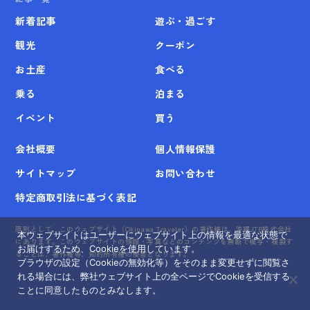
新着記事
遊ぶ・過ごす
観光
クーポン
お土産
食べる
乗る
泊まる
イベント
買う
会社概要
個人情報保護
サイトマップ
お問い合わせ
特定商取引法に基づく表記
原則として、このウェブサイト（Okinawa Traveler）の著作権は、沖縄JTB株式会社
本ウェブサイトはユーザーにウェブサイト上の情報を最適な状態で
にあります。このウェブサイトの情報・写真などのコンテンツを無断で模写・複製す
お届けするため、Cookieを使用しています。
ることは、著作権等、知的所有権の侵害となります。
ブラウザの設定（Cookieの無効化等）をそのまま変更せずに閲覧さ
れる場合には、弊社ウェブサイト上の全ページでCookieを受信する
ことに同意したものとみなします。