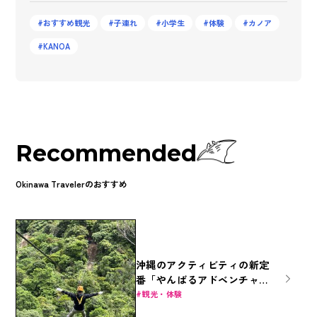
おすすめ観光
子連れ
小学生
体験
カノア
KANOA
Recommended
Okinawa Travelerのおすすめ
沖縄のアクティビティの新定
番「やんばるアドベンチャー
フィールド」でジップライン
観光・体験
を楽しもう！