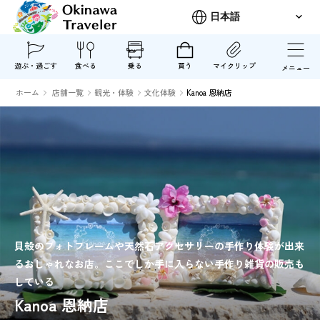
遊ぶ・過ごす
食べる
乗る
買う
マイクリップ
メニュー
ホーム
店舗一覧
観光・体験
文化体験
Kanoa 恩納店
貝殻のフォトフレームや天然石アクセサリーの手作り体験が出来
るおしゃれなお店。ここでしか手に入らない手作り雑貨の販売も
している
Kanoa 恩納店