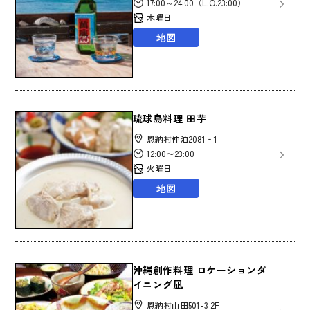
17:00～24:00（L.O.23:00）
木曜日
地図
琉球島料理 田芋
恩納村仲泊2081‐1
12:00〜23:00
火曜日
地図
沖縄創作料理 ロケーションダ
イニング凪
恩納村山田501-3 2F