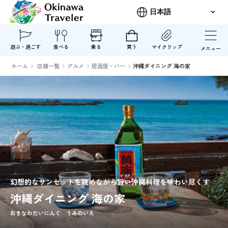
遊ぶ・過ごす
食べる
乗る
買う
マイクリップ
メニュー
ホーム
店舗一覧
グルメ
居酒屋・バー
沖縄ダイニング 海の家
幻想的なサンセットを眺めながら旨い沖縄料理を味わい尽くす
沖縄ダイニング 海の家
おきなわだいにんぐ うみのいえ