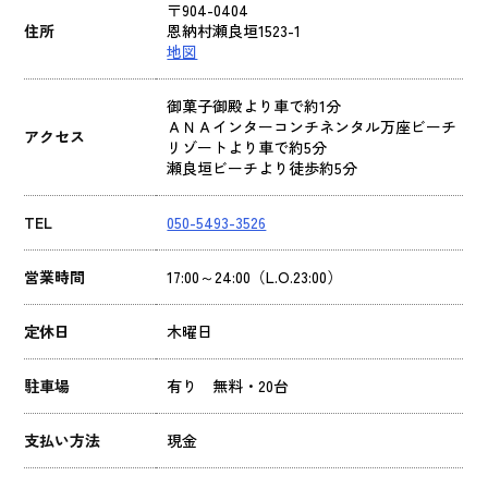
〒904-0404
住所
恩納村瀬良垣1523-1
地図
御菓子御殿より車で約1分
ＡＮＡインターコンチネンタル万座ビーチ
アクセス
リゾートより車で約5分
瀬良垣ビーチより徒歩約5分
TEL
050-5493-3526
営業時間
17:00～24:00（L.O.23:00）
定休日
木曜日
駐車場
有り 無料・20台
支払い方法
現金