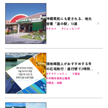
沖縄県民にも愛される、地元
密着「道の駅」13選
グルメ
ショッピング
現地韓国人がおすすめする冬
の石垣旅行｜直行便で2時間
半、暖かい日本南国のヒーリ
アクティビティ
宿泊
沖縄本島周辺離島
ング
観光・体験