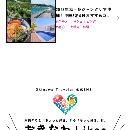
2025年秋・冬ジャングリア沖
縄！沖縄3泊4日おすすめコー
ス｜沖縄美ら海水族館・ジャ
グルメ
ショッピング
宿泊
観光・体験
ングリア沖縄・国際通りを遊
びつくす旅