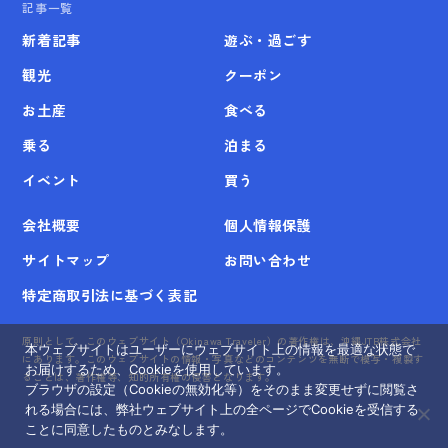
記事一覧
新着記事
遊ぶ・過ごす
観光
クーポン
お土産
食べる
乗る
泊まる
イベント
買う
会社概要
個人情報保護
サイトマップ
お問い合わせ
特定商取引法に基づく表記
原則として、このウェブサイト（Okinawa Traveler）の著作権は、沖縄JTB株式会社
本ウェブサイトはユーザーにウェブサイト上の情報を最適な状態で
にあります。このウェブサイトの情報・写真などのコンテンツを無断で模写・複製す
お届けするため、Cookieを使用しています。
ることは、著作権等、知的所有権の侵害となります。
ブラウザの設定（Cookieの無効化等）をそのまま変更せずに閲覧さ
れる場合には、弊社ウェブサイト上の全ページでCookieを受信する
ことに同意したものとみなします。