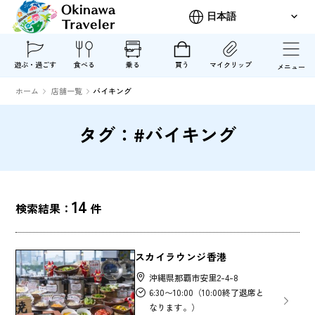
遊ぶ・過ごす
食べる
乗る
買う
マイクリップ
メニュー
ホーム
店舗一覧
バイキング
タグ：#バイキング
14
検索結果：
件
スカイラウンジ香港
沖縄県那覇市安里2-4-8
6:30〜10:00（10:00終了退席と
なります。）