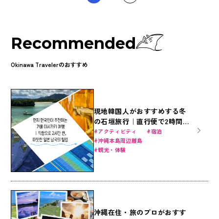
Recommended
Okinawa Travelerのおすすめ
現地韓国人がおすすめする冬
の石垣旅行｜直行便で2時間
半、暖かい日本南国のヒーリ
アクティビティ
宿泊
沖縄本島周辺離島
ング
観光・体験
沖縄在住・旅のプロがおすす