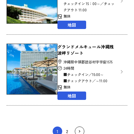
チェックイン 15：00～／チェッ
クアウト 11:00
無休
地図
グランドメルキュール沖縄残
波岬リゾート
沖縄県中頭郡読谷村字宇座1575
24時間
■チェックイン／15:00～
■チェックアウト／～11:00
無休
地図
1
2