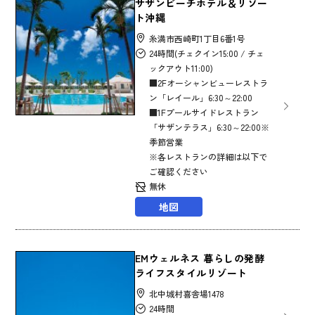
サザンビーチホテル＆リゾー
ト沖縄
糸満市西崎町1丁目6番1号
24時間(チェクイン15:00 / チェ
ックアウト11:00)
■2Fオーシャンビューレストラ
ン「レイール」6:30～22:00
■1Fプールサイドレストラン
「サザンテラス」6:30～22:00※
季節営業
※各レストランの詳細は以下で
ご確認ください
無休
地図
EMウェルネス 暮らしの発酵
ライフスタイルリゾート
北中城村喜舎場1478
24時間