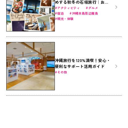
めする秋冬の石垣旅行｜おす
すめ宿泊施設（17選）とグル
アクティビティ
グルメ
宿泊
沖縄本島周辺離島
メまで総整理！
観光・体験
沖縄旅行を120%満喫！安心・
便利なサポート活用ガイド
その他