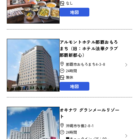
なし
地図
アルモントホテル那覇おもろ
まち（旧：ホテル法華クラブ
那覇新都心）
那覇市おもろまち4-3-8
24時間
無休
地図
オキナワ グランメールリゾー
ト
沖縄市与儀2-8-1
24時間
■チェックイン／15：00～