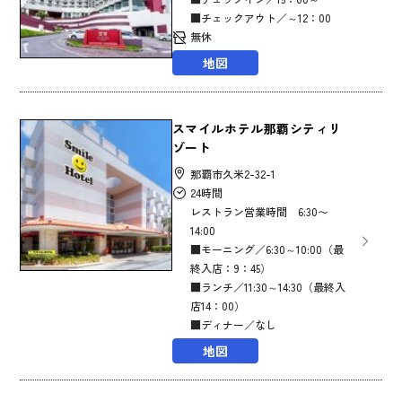
■チェックアウト／～12：00
無休
地図
スマイルホテル那覇シティリ
ゾート
那覇市久米2-32-1
24時間
レストラン営業時間 6:30〜
14:00
■モーニング／6:30～10:00（最
終入店：9：45）
■ランチ／11:30～14:30（最終入
店14：00）
■ディナー／なし
地図