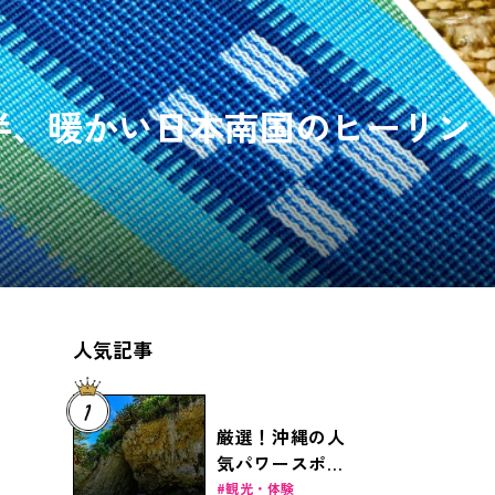
半、暖かい日本南国のヒーリン
人気記事
厳選！沖縄の人
気パワースポッ
ト6選
観光・体験