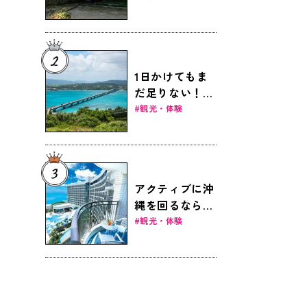
1日かけてもま
だ足りない！見
どころ満載の女
観光・体験
子旅ドライブ～
本島北部編～
アクティブに沖
縄を回るなら那
覇滞在が便利！
観光・体験
おすすめ那覇ホ
テル8選