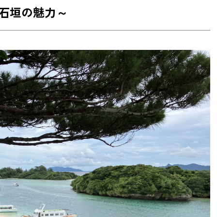
石垣の魅力～
んだ必須観光地・体験 TOP 5
！ 카비라 마린 서비스「川平マリンサービス」
ーサー作り体験！이시가키지마 야에야마 관광 서비스
이시가키 야이마무라「石垣やいま村」
髄を織りなす 아자미야 민사 공예관「あざみ屋みんさ
、日本最南端の鍾乳洞！이시가키지마 종유동굴「石垣
かせフルコース！히라타 관광 「平田観光」
ルメまで！