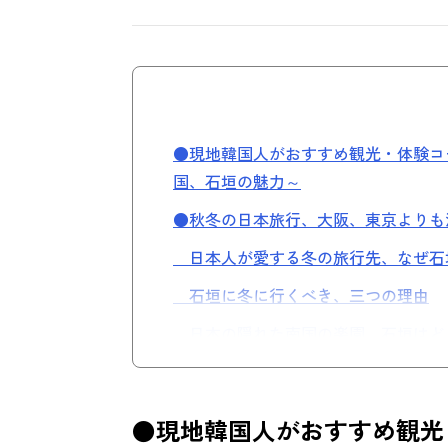
●現地韓国人がおすすめ観光・体験コ
国、石垣の魅力～
●秋冬の日本旅行、大阪、東京よりも
日本人が愛する冬の旅行先、なぜ石
石垣に冬に行くべき、三つの理由
日本の隠れた南国の楽園、石垣はど
●仁川空港～石垣直行便 完璧整理
飛行時間 & 航空便情報
●現地韓国人がおすすめ観光
冬の石垣の天気 & 服装のヒント