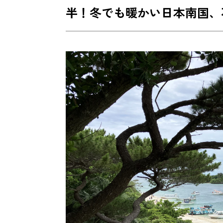
半！冬でも暖かい日本南国、
●石垣旅行コースおすすめ｜現地人が選
日本人も惚れた「石垣ブルー」を満喫
かわいい沖縄の守り神、自分だけのシ
「石垣島八重山観光サービス」
伝統と自然が共存する石垣代表名所 
伝統と感性が交わる場所、八重山の真
ー工芸館」
20万年の時間が作った大自然の芸術
島鍾乳洞」<鍾乳洞入口写真>
石垣をフルコースで体験！専門家おま
●石垣旅行、これからは宿泊施設とグ