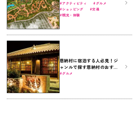
JUNGLIA（ジャングリア）の
アクティビティ
グルメ
ショッピング
交通
最新情報
観光・体験
恩納村に宿泊する人必見！ジ
ャンルで探す恩納村のおすす
め居酒屋11選
グルメ