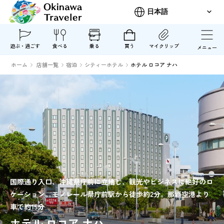
遊ぶ・過ごす
食べる
乗る
買う
マイクリップ
メニュー
ホーム
店舗一覧
宿泊
シティーホテル
ホテル ロコア ナハ
国際通り入口、沖縄県庁前に立地し、観光やビジネスに絶好のロ
ケーション。モノレール県庁前駅から徒歩約2分。那覇空港より
車で約15分
ホテル ロコア ナハ