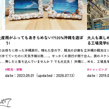
土産
雨がふってもあきらめない!?120%沖縄を遊ぼ
大人も楽し
う!
る工場見学6
のお
待ちに待った沖縄旅行。晴れた空の下、観光の計画を立
沖縄の観光は
の沖
てていたのに天気予報は雨……。せっかくの旅行が雨で台
ん。旅のスケ
しょ
無しだと落ち込んでいませんか？ でも大丈夫！ 沖縄には
める、工場見
ス体
雨の日でも楽しめる観光スポットがたくさんあります。
どを製造して
観光・体験
ショッピング
ても
今回は数あるスポットの中から、グルメや体験、リラク
に工場を案内
date：2023.09.01（updated：2026.07.13）
date：2019.
に教
ゼーションなどさまざまなジャンルをピックアップして
できるのも魅
自分
お届けします。
一足先にお土
きま
気なんですよ
っし
にご