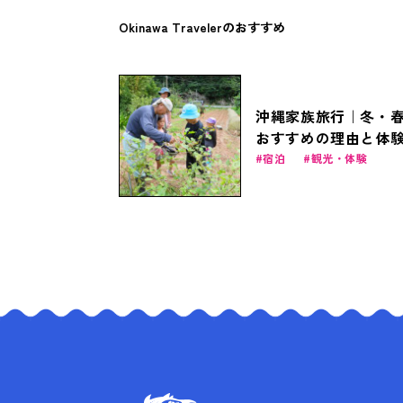
確認ください。
Okinawa Travelerのおすすめ
沖縄家族旅行｜冬・
おすすめの理由と体
ラン＆お得なファミ
宿泊
観光・体験
商品