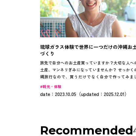
琉球ガラス体験で世界に一つだけの沖縄お
づくり
旅先で自分へのお土産買っていますか？大切な人へ
土産、マンネリぎみになっていませんか？ せっかく
縄旅行なので、買うだけでなく自分で作ってみま
う！ そこでおすすめなのが、琉球ガラスの吹きガラ
観光・体験
験。一見難しいイメージのガラス体験ですが実はと
date：2023.10.05（updated：2025.12.01）
簡単にできるんです。工房スタッフが一人一人丁寧
えてくれるのでとても安心！ さらにデザインや色も
でセレクトできるため、愛着もわき日常使いがで
す。 世界にひとつだけのとっておきの沖縄土産。い
ょに作ってみませんか？ ※工房によっては体験時間が決
Recommended
められてたり、予約必要な箇所もございます。事前