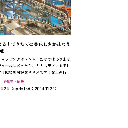
める！できたての美味しさが味わえ
選
ショッピングやレジャーだけではありませ
ジュールに迷ったら、大人も子どもも楽し
学可能な施設がおススメです！お土産品な
いる県内企業では、無料ガイド付きで丁寧
観光・体験
してくれて、作りたての美味しさを試飲食
04.24（updated：2024.11.22）
力の一つ。さらに、出荷前の新鮮な商品を
産として購入できるので、地元の人にも人
。