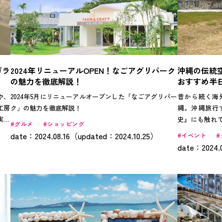
ガラ
2024年リニューアルOPEN！なごアグリパーク
沖縄の伝統
の魅力を徹底解説！
おすすめ半
や、
2024年5月にリニューアルオープンした「なごアグリパー
昔から続く海
工房
ク」の魅力を徹底解説！
縄。沖縄旅行
実際
史』にも触れ
グルメ
ショッピング
介し
ルが詰まって
date：2024.08.16（updated：2024.10.25）
イベント
る貴
も人気の『空
date：2024.