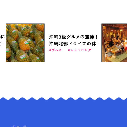
春に
沖縄B級グルメの宝庫！
験プ
沖縄北部ドライブの休憩
リー
スポット「道の駅許田」
グルメ
ショッピング
の魅力に迫る
記事一覧