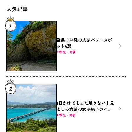
人気記事
厳選！沖縄の人気パワースポ
ット6選
観光・体験
1日かけてもまだ足りない！見
どころ満載の女子旅ドライブ
～本島北部編～
観光・体験