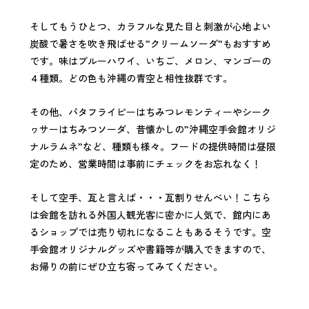
そしてもうひとつ、カラフルな見た目と刺激が心地よい
炭酸で暑さを吹き飛ばせる”クリームソーダ”もおすすめ
です。味はブルーハワイ、いちご、メロン、マンゴーの
４種類。どの色も沖縄の青空と相性抜群です。
その他、パタフライピーはちみつレモンティーやシーク
ヮサーはちみつソーダ、昔懐かしの”沖縄空手会館オリジ
ナルラムネ”など、種類も様々
。フードの提供時間は昼
限
定のため、営業時間は事前にチェックをお忘れなく！
そして空手、瓦と言えば・・・瓦割りせんべい！こちら
は会館を訪れる外国人観光客に密かに人気で、館内にあ
るショップでは売り切れになることもあるそうです。空
手会館オリジナルグッズや書籍等が購入できますので、
お帰りの前にぜひ立ち寄ってみてください。