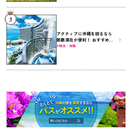
アクティブに沖縄を回るなら
那覇滞在が便利！ おすすめ那
覇ホテル8選
観光・体験