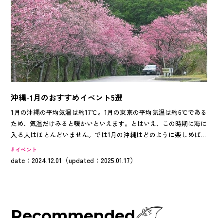
沖縄-1月のおすすめイベント5選
1月の沖縄の平均気温は約17℃。1月の東京の平均気温は約6℃である
ため、気温だけみると暖かいといえます。とはいえ、この時期に海に
入る人はほとんどいません。では1月の沖縄はどのように楽しめばよ
いのでしょうか？ 1月の沖縄では、琉球王国時代の雰囲気を感じられ
イベント
たり、桜を間近で観賞できたりと、この時期だからこそ楽しめるイベ
date：2024.12.01（updated：2025.01.17）
ントが頻繁に開催されています。数あるイベントのなかから厳選した
5つのイベントの魅力やおすすめポイントをご紹介します。
Recommended