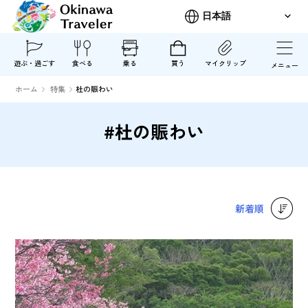
遊ぶ・過ごす
食べる
乗る
買う
マイクリップ
メニュー
ホーム
特集
杜の賑わい
#杜の賑わい
新着順