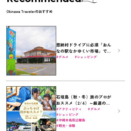
Okinawa Travelerのおすすめ
恩納村ドライブに必須「おん
なの駅なかゆくい市場」で沖
縄グルメを食べつくす！
グルメ
ショッピング
石垣島（秋・冬）旅のプロが
おススメ（2/4）～厳選の観
光体験・施設編～
アクティビティ
グルメ
ショッピング
沖縄本島周辺離島
観光・体験