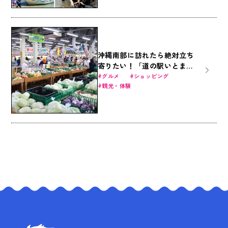
沖縄南部に訪れたら絶対立ち
寄りたい！「道の駅いとま
ん」が人気の理由とは？
グルメ
ショッピング
観光・体験