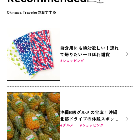
Okinawa Travelerのおすすめ
自分用にも絶対欲しい！連れ
て帰りたい一目ぼれ雑貨
ショッピング
沖縄B級グルメの宝庫！沖縄
北部ドライブの休憩スポット
「道の駅許田」の魅力に迫る
グルメ
ショッピング