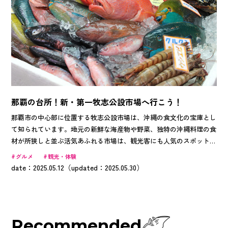
那覇の台所！新・第一牧志公設市場へ行こう！
那覇市の中心部に位置する牧志公設市場は、沖縄の食文化の宝庫とし
て知られています。地元の新鮮な海産物や野菜、独特の沖縄料理の食
材が所狭しと並ぶ活気あふれる市場は、観光客にも人気のスポット！
2023年3月にリニューアルOPENし、伝統と現代が融合した新たな魅力
グルメ
観光・体験
を発信し続けています。
date：2025.05.12（updated：2025.05.30）
Recommended