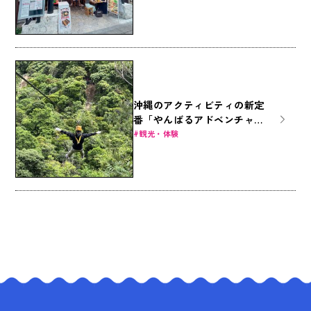
沖縄のアクティビティの新定
番「やんばるアドベンチャー
フィールド」でジップライン
観光・体験
を楽しもう！