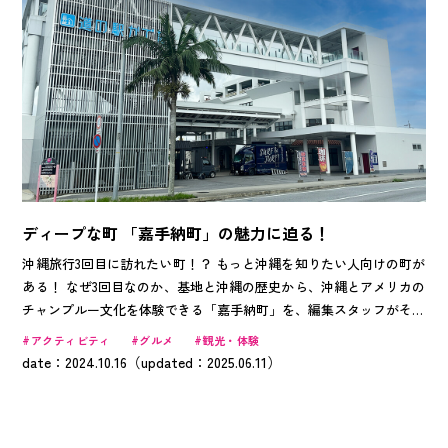
ディープな町 「嘉手納町」の魅力に迫る！
沖縄旅行3回目に訪れたい町！？ もっと沖縄を知りたい人向けの町が
ある！ なぜ3回目なのか、基地と沖縄の歴史から、沖縄とアメリカの
チャンプルー文化を体験できる「嘉手納町」を、編集スタッフがその
ディープさと魅力をお伝えします！
アクティビティ
グルメ
観光・体験
date：2024.10.16（updated：2025.06.11）