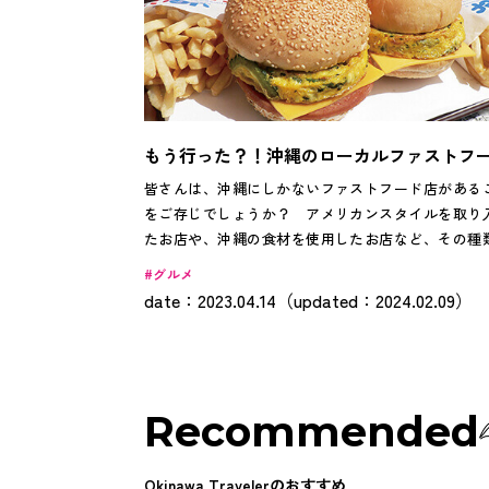
もう行った？！沖縄のローカルファストフ
皆さんは、沖縄にしかないファストフード店がある
をご存じでしょうか？ アメリカンスタイルを取り
たお店や、沖縄の食材を使用したお店など、その種
さまざま。これらのお店では、ゴーヤーチャンプル
グルメ
ソーキそばなどの一般的な沖縄料理とは違う、ロー
date：2023.04.14（updated：2024.02.09）
感満載の味や雰囲気を楽しむことができます。 そこで今
回は、ドライブ中に立ち寄れるおすすめの3つのファ
フード店をご紹介。沖縄の新たな一面を切り開いて
せんか？
Recommended
Okinawa Travelerのおすすめ