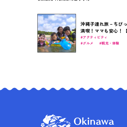
沖縄子連れ旅－ちび
満喫！ママも安心！
児向け2才～】
アクティビティ
グルメ
観光・体験