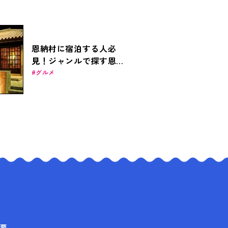
恩納村に宿泊する人必
見！ジャンルで探す恩納
村のおすすめ居酒屋11選
グルメ
要