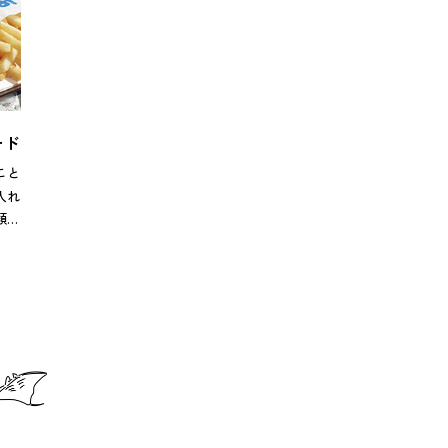
ード
こと
入れ
類は
ーや
カル
スト
みま