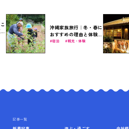
っこ
沖縄家族旅行｜冬・春に
【幼
おすすめの理由と体験プ
ラン＆お得なファミリー
宿泊
観光・体験
商品
記事一覧
新着記事
遊ぶ・過ごす
会社概