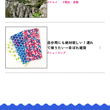
スムイハイクス」
グルメ
観光・体験
自分用にも絶対欲しい！連れ
て帰りたい一目ぼれ雑貨
ショッピング