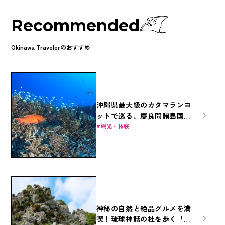
Recommended
Okinawa Travelerのおすすめ
沖縄県最大級のカタマランヨ
ットで巡る、慶良間諸島国立
公園の美しき海底世界への旅
観光・体験
神秘の自然と絶品グルメを満
喫！琉球神話の杜を歩く「ア