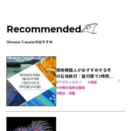
の演出が二人の絆を深めるに違いありません！（笑） 今回の特集で
は、ご友人同士やカップル、ファミリーまで、心ときめく絶景沖縄の
おすすめイルミネーションスポット5選をご紹介します。
Recommended
Okinawa Travelerのおすすめ
現地韓国人がおすすめする冬
の石垣旅行｜直行便で2時間
半、暖かい日本南国のヒーリ
アクティビティ
宿泊
沖縄本島周辺離島
ング
観光・体験