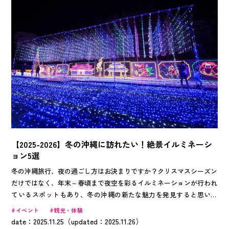
【2025-2026】冬の沖縄に訪れたい！絶景イルミネーシ
ョン5選
冬の沖縄旅行、夜の過ごし方はお決まりですか？クリスマスシーズン
だけではなく、年末～春頃まで夜空を彩るイルミネーションが行われ
ているスポットもあり、冬の沖縄の新たな魅力を発見すると思いま
す。繁華街の喧騒を離れ、ゆったりと過ごしたいあなたにぴったりな
イベント
観光・体験
プランです。記念日や告白を考えている方なら、ロマンティックな光
date：2025.11.25（updated：2025.11.26）