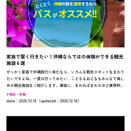
家族で賢く行きたい！沖縄ならではの体験ができる観光
施設６選
せっかく家族で沖縄旅行に来たなら、いろんな観光スポットをまわり
たいですよね。一度は行ってみたい、こどももおとなもみんなで楽し
める観光施設をご紹介します。最後に、まわればまわるほど通常料金
よりおトクに行けちゃう方法をご紹介しますので旅行計画の参考にし
観光・体験
てみてくださいね。
date：2025.12.16（updated：2025.12.18）