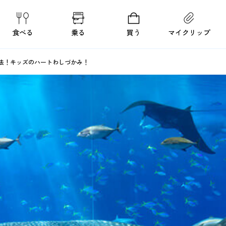
食べる
乗る
買う
マイクリップ
法！キッズのハートわしづかみ！