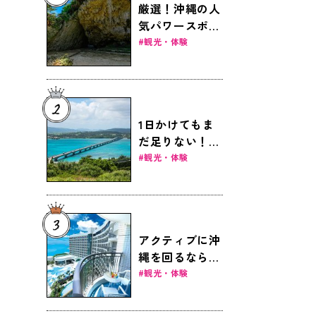
厳選！沖縄の人
気パワースポッ
ト6選
観光・体験
1日かけてもま
だ足りない！見
どころ満載の女
観光・体験
子旅ドライブ～
本島北部編～
アクティブに沖
縄を回るなら那
覇滞在が便利！
観光・体験
おすすめ那覇ホ
テル8選