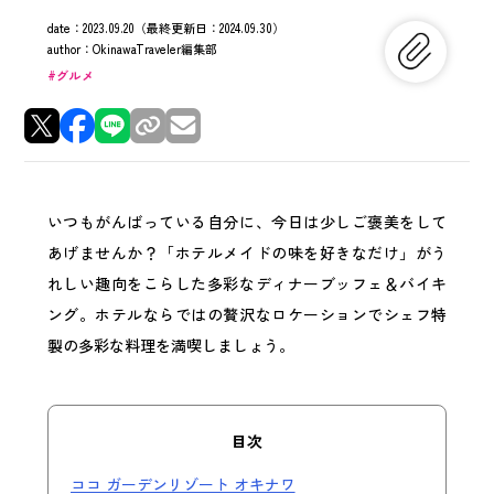
date：
2023.09.20
（最終更新日：
2024.09.30
）
author：
OkinawaTraveler編集部
グルメ
いつもがんばっている自分に、今日は少しご褒美をして
あげませんか？「ホテルメイドの味を好きなだけ」がう
れしい趣向をこらした多彩なディナーブッフェ＆バイキ
ング。ホテルならではの贅沢なロケーションでシェフ特
製の多彩な料理を満喫しましょう。
目次
ココ ガーデンリゾート オキナワ