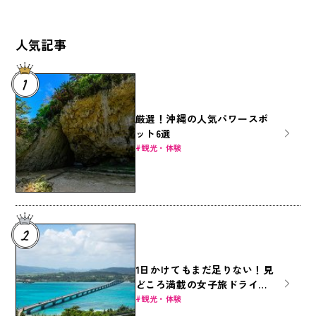
人気記事
厳選！沖縄の人気パワースポ
ット6選
観光・体験
1日かけてもまだ足りない！見
どころ満載の女子旅ドライブ
～本島北部編～
観光・体験