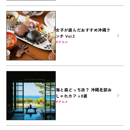
女子が選んだおすすめ沖縄ラ
ンチ Vol.2
グルメ
海と森どっち派？ 沖縄北部お
しゃれカフェ8選
グルメ