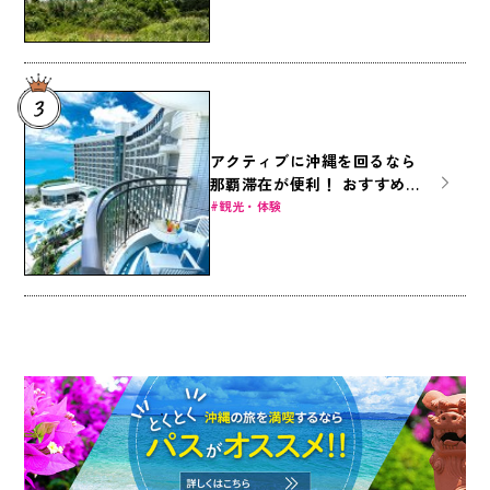
アクティブに沖縄を回るなら
那覇滞在が便利！ おすすめ那
覇ホテル8選
観光・体験