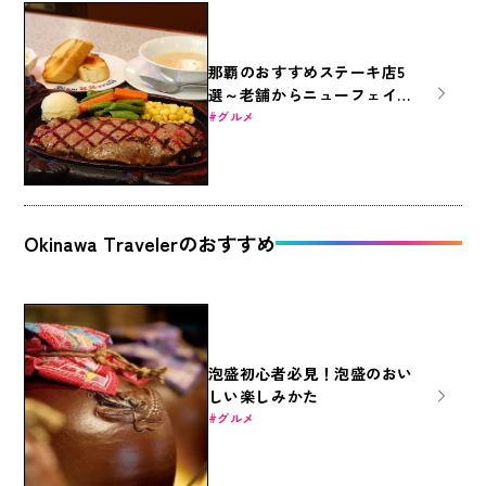
那覇のおすすめステーキ店5
選～老舗からニューフェイス
まで～
グルメ
Okinawa Travelerのおすすめ
泡盛初心者必見！泡盛のおい
しい楽しみかた
グルメ