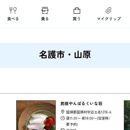
食べる
乗る
買う
マイクリップ
名護市・山原
民宿やんばるくいな荘
国頭郡国頭村字辺土名1278-6
昼11:30〜 夜18:00〜(空室時/
要予約)