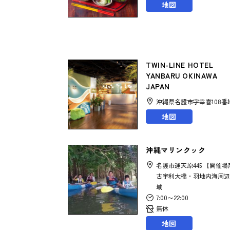
地図
TWIN-LINE HOTEL
YANBARU OKINAWA
JAPAN
沖縄県名護市字幸喜108番
地図
沖縄マリンクック
名護市運天原445 【開催場
古宇利大橋・羽地内海周辺
域
7:00〜22:00
無休
地図