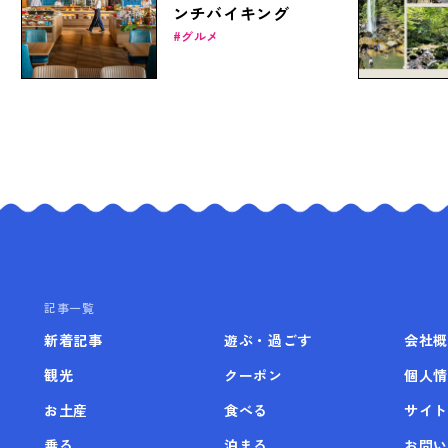
ンチバイキング
グルメ
記事一覧
新着記事
遊ぶ・過ごす
会社概
観光
クーポン
個人情
お土産
食べる
サイト
乗る
泊まる
お問い