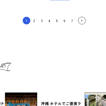
1
2
3
4
5
6
7
喫ナ
沖縄 ホテルでご褒美ラ