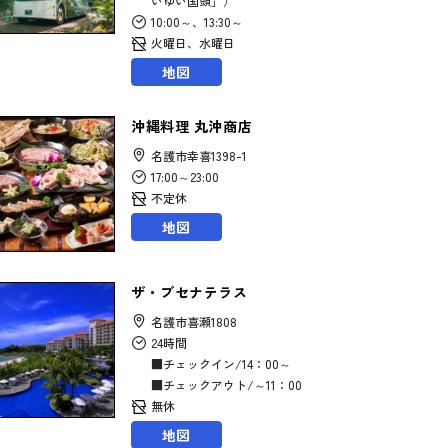
いゆい国頭」）
10:00～、13:30～
火曜日、水曜日
地図
沖縄料理 丸沖商店
名護市幸喜1398-1
17:00～23:00
不定休
地図
ザ・ブセナテラス
名護市喜瀬1808
24時間
■チェックイン/14：00～
■チェックアウト/～11：00
無休
地図