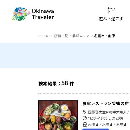
遊ぶ・過ごす
ホーム
店舗一覧
北部エリア
名護市・山原
58
検索結果：
件
農家レストラン笑味の店
国頭郡大宜味村字大兼久61
11:30〜16:00(L.O15:00)
火曜日・水曜日・木曜日