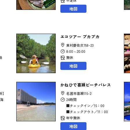
不定休
地図
エコツアー プカプカ
東村慶佐次758-23
8:00～20:00
地
無休
地図
かねひで喜瀬ビーチパレス
所】
名護市喜瀬115-2
海
24時間
■チェックイン／15：00
■チェックアウト／11：00
年中無休
地図