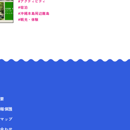
イサーラの滝」で大自然
アクティビティ
宿泊
のジャングル体験を！定
沖縄本島周辺離島
番アクティビティとホテ
観光・体験
ルで遊びつくそう！（石
垣島・竹富島）
要
報保護
マップ
合わせ