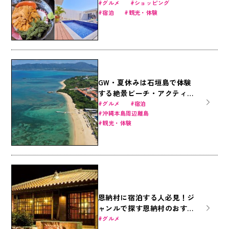
ス｜沖縄美ら海水族館・ジャ
グルメ
ショッピング
宿泊
観光・体験
ングリア沖縄・国際通りを遊
びつくす旅
GW・夏休みは石垣島で体験
する絶景ビーチ・アクティビ
ティ・おススメホテルの魅力
グルメ
宿泊
沖縄本島周辺離島
を大公開！
観光・体験
恩納村に宿泊する人必見！ジ
ャンルで探す恩納村のおすす
め居酒屋11選
グルメ