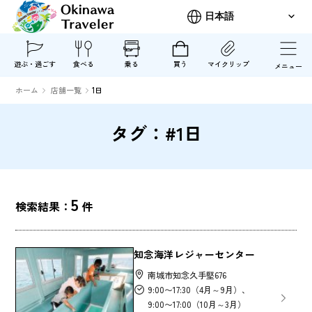
遊ぶ・過ごす
食べる
乗る
買う
マイクリップ
メニュー
ホーム
店舗一覧
1日
タグ：#1日
5
検索結果：
件
知念海洋レジャーセンター
南城市知念久手堅676
9:00〜17:30（4月～9月）、
9:00〜17:00（10月～3月）