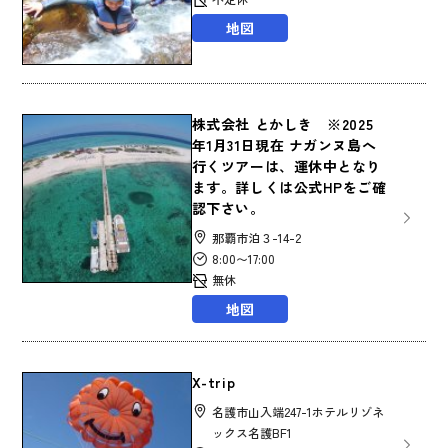
地図
株式会社 とかしき ※2025
年1月31日現在 ナガンヌ島へ
行くツアーは、運休中となり
ます。詳しくは公式HPをご確
認下さい。
那覇市泊３-14-2
8:00〜17:00
無休
地図
X-trip
名護市山入端247-1ホテルリゾネ
ックス名護BF1