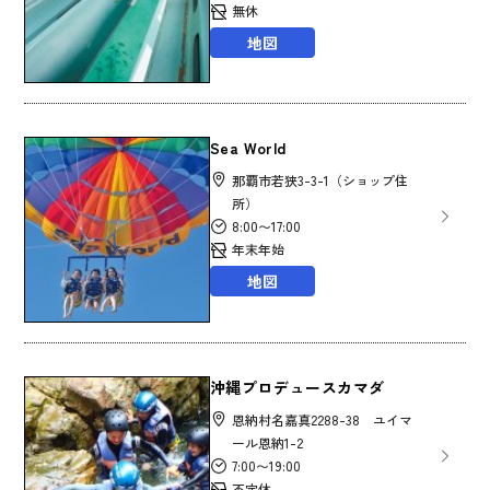
無休
地図
Sea World
那覇市若狭3-3-1（ショップ住
所）
8:00〜17:00
年末年始
地図
沖縄プロデュースカマダ
恩納村名嘉真2288-38 ユイマ
ール恩納1-2
7:00〜19:00
不定休