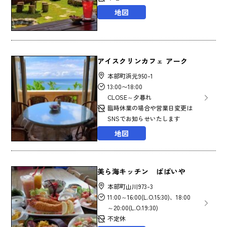
地図
アイスクリンカフェ アーク
本部町浜元950-1
13:00〜18:00
CLOSE～夕暮れ
臨時休業の場合や営業日変更は
SNSでお知らせいたします
地図
美ら海キッチン ぱぱいや
本部町山川973-3
11:00～16:00(L.O.15:30)、18:00
～20:00(L.O.19:30)
不定休