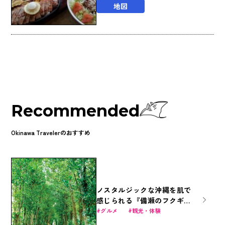
地図
Recommended
Okinawa Travelerのおすすめ
ノスタルジックな沖縄を肌で
感じられる『備瀬のフクギ並
木の楽しみ方』
グルメ
観光・体験