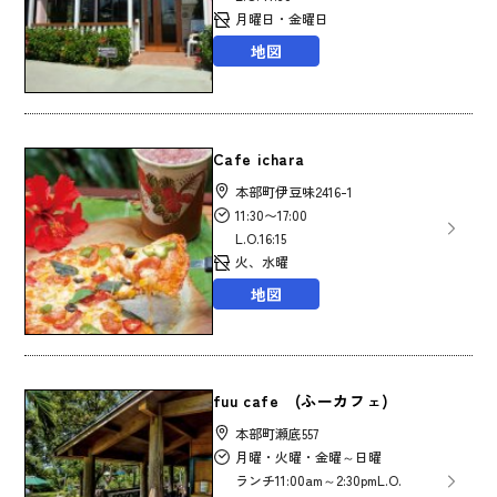
月曜日・金曜日
地図
Cafe ichara
本部町伊豆味2416-1
11:30〜17:00
L.O.16:15
火、水曜
地図
fuu cafe (ふーカフェ)
本部町瀬底557
月曜・火曜・金曜～日曜
ランチ11:00am～2:30pmL.O.