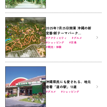
2025年7月25日開業 沖縄の新
定番!新テーマパーク
JUNGLIA（ジャングリア）の
アクティビティ
グルメ
ショッピング
交通
最新情報
観光・体験
沖縄県民にも愛される、地元
密着「道の駅」13選
グルメ
ショッピング