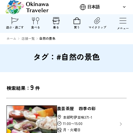
遊ぶ・過ごす
食べる
乗る
買う
マイクリップ
メニュー
ホーム
店舗一覧
自然の景色
タグ：#自然の景色
9
検索結果：
件
農芸茶屋 四季の彩
本部町伊豆味371-1
11:00〜15:00
月・火曜日