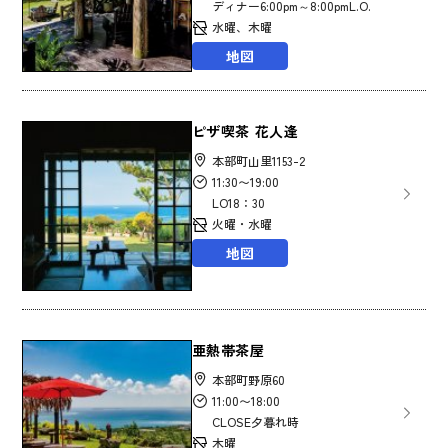
ディナー6:00pm～8:00pmL.O.
水曜、木曜
地図
ピザ喫茶 花人逢
本部町山里1153-2
11:30〜19:00
LO18：30
火曜・水曜
地図
亜熱帯茶屋
本部町野原60
11:00〜18:00
CLOSE夕暮れ時
木曜