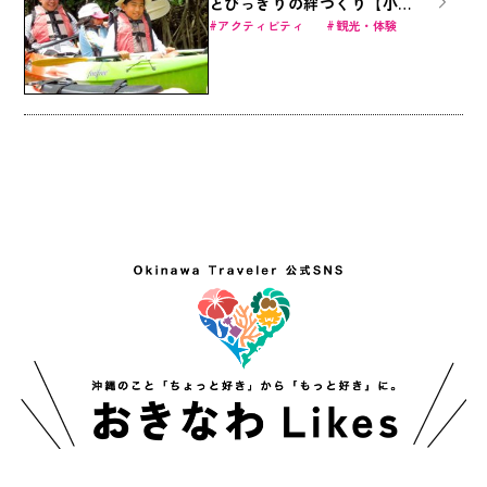
とびっきりの絆づくり【小学
生向け6才～】
アクティビティ
観光・体験