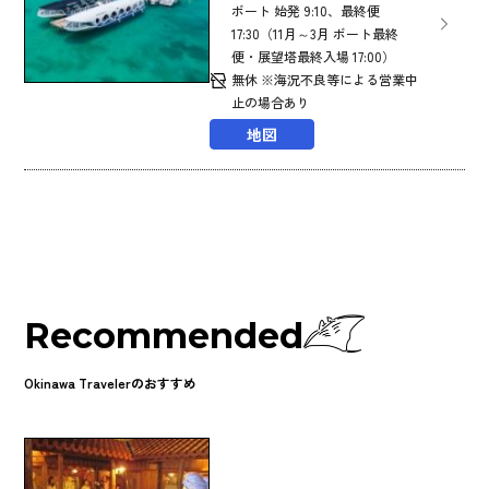
ボート 始発 9:10、最終便
17:30（11月～3月 ボート最終
便・展望塔最終入場 17:00）
無休 ※海況不良等による営業中
止の場合あり
地図
Recommended
Okinawa Travelerのおすすめ