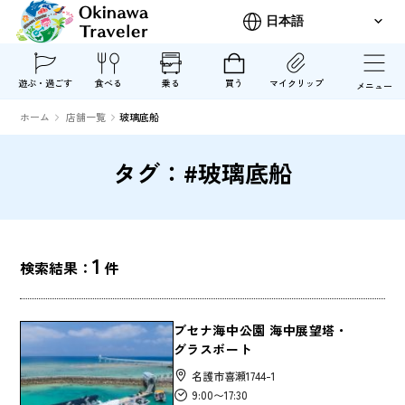
遊ぶ・過ごす
食べる
乗る
買う
マイクリップ
メニュー
ホーム
店舗一覧
玻璃底船
タグ：#玻璃底船
1
検索結果：
件
ブセナ海中公園 海中展望塔・
グラスボート
名護市喜瀬1744-1
9:00〜17:30