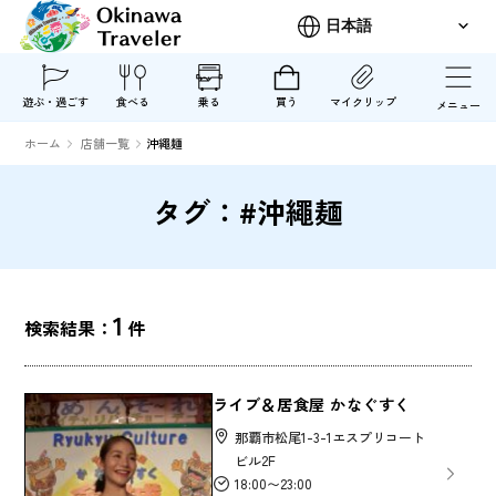
遊ぶ・過ごす
食べる
乗る
買う
マイクリップ
メニュー
ホーム
店舗一覧
沖繩麺
タグ：#沖繩麺
1
検索結果：
件
ライブ＆居食屋 かなぐすく
那覇市松尾1-3-1エスプリコート
ビル2F
18:00〜23:00