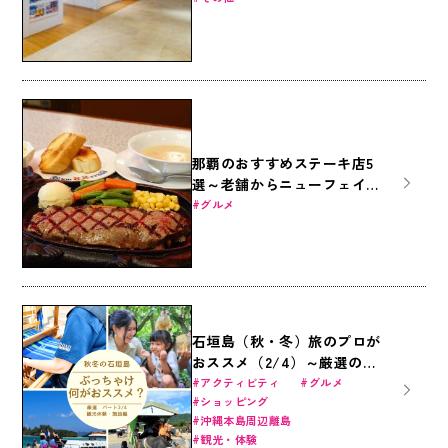
那覇のおすすめステーキ店5
選～老舗からニューフェイス
まで～
グルメ
石垣島（秋・冬）旅のプロが
おススメ（2/4）～厳選の観
光体験・施設編～
アクティビティ
グルメ
ショッピング
沖縄本島周辺離島
観光・体験