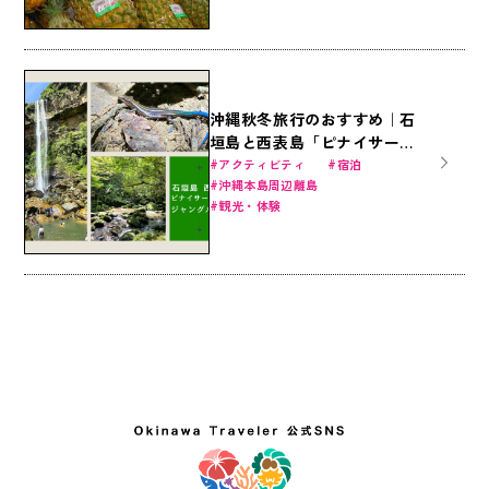
沖縄秋冬旅行のおすすめ｜石
垣島と西表島「ピナイサーラ
の滝」で大自然のジャングル
アクティビティ
宿泊
沖縄本島周辺離島
体験を！定番アクティビティ
観光・体験
とホテルで遊びつくそう！
（石垣島・竹富島）