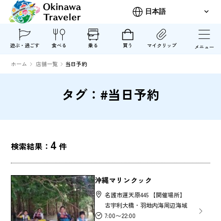
遊ぶ・過ごす
食べる
乗る
買う
マイクリップ
メニュー
ホーム
店舗一覧
当日予約
タグ：#当日予約
4
検索結果：
件
沖縄マリンクック
名護市運天原445 【開催場所】
古宇利大橋・羽地内海周辺海域
7:00〜22:00