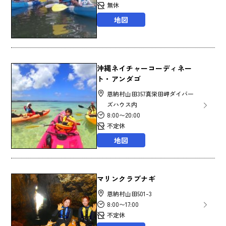
無休
地図
沖縄ネイチャーコーディネー
ト・アンダゴ
恩納村山田357真栄田岬ダイバー
ズハウス内
8:00〜20:00
不定休
地図
マリンクラブナギ
恩納村山田501-3
8:00〜17:00
不定休