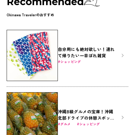
Recommended
Okinawa Travelerのおすすめ
自分用にも絶対欲しい！連れ
て帰りたい一目ぼれ雑貨
ショッピング
沖縄B級グルメの宝庫！沖縄
北部ドライブの休憩スポット
「道の駅許田」の魅力に迫る
グルメ
ショッピング