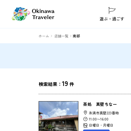
遊ぶ・過ごす
ホーム
店舗一覧
南部
19
検索結果：
件
茶処 真壁ちなー
糸満市真壁223番地
11:00〜16:00
日曜日・月曜日