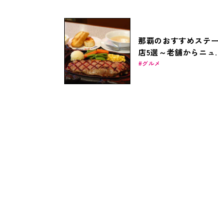
那覇のおすすめステ
店5選～老舗からニュ
フェイスまで～
グルメ