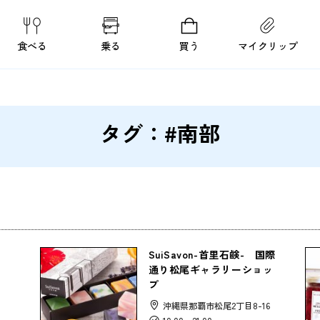
食べる
乗る
買う
マイクリップ
タグ：#南部
SuiSavon-首里石鹸- 国際
通り松尾ギャラリーショッ
プ
沖縄県那覇市松尾2丁目8-16