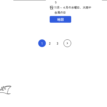
り
11月～４月の水曜日、大雨や
台風の日
地図
1
2
3