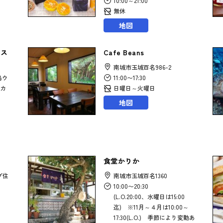
10:00～21:00
無休
地図
イス
Cafe Beans
南城市玉城百名986-2
島ウ
11:00〜17:30
カ
日曜日～火曜日
地図
）
食堂かりか
プ住
南城市玉城百名1360
10:00〜20:30
(L.O.20:00、水曜日は15:00
迄) ※11月～４月は10:00～
17:30(L.O.) 季節により変動あ