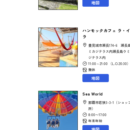
地図
ハンモックカフェ ラ・
ラ
豊見城市瀬長174-6 瀬長
ミカジテラス内瀬長島ウミ
ジテラス内
11:00～21:00 （L.O.20:30
無休
地図
Sea World
那覇市若狭3-3-1（ショッ
所）
8:00〜17:00
年末年始
地図