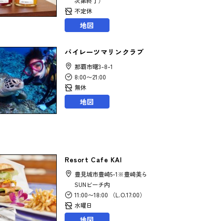
次第終了）
不定休
地図
パイレーツマリンクラブ
那覇市曙3-8-1
8:00〜21:00
無休
地図
Resort Cafe KAI
豊見城市豊崎5-1※豊崎美ら
SUNビーチ内
11:00〜18:00 （L.O.17:00）
水曜日
地図