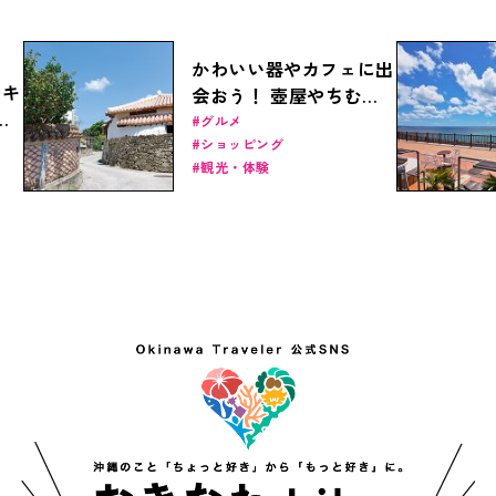
かわいい器やカフェに出
ーキ
会おう！ 壺屋やちむん
ー
通りをお散歩
グルメ
ショッピング
観光・体験