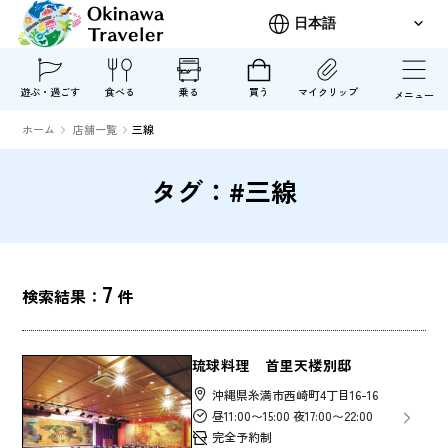
遊ぶ・過ごす
食べる
乗る
買う
マイクリップ
メニュー
ホーム
店舗一覧
三線
タグ：#三線
7
検索結果：
件
琉球料理 首里天楼別邸
沖縄県糸満市西崎町4丁目16-16
昼11:00〜15:00 夜17:00〜22:00
完全予約制