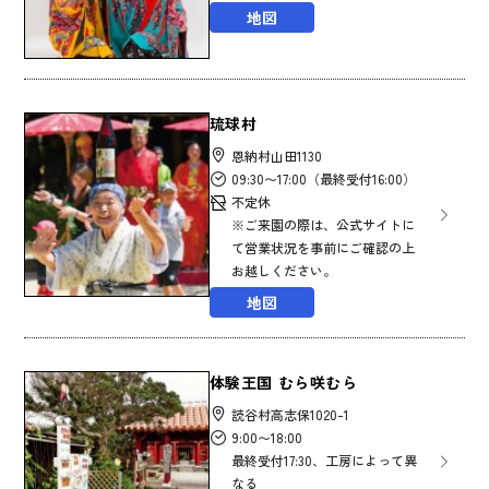
地図
琉球村
恩納村山田1130
09:30〜17:00⁡⁡⁡⁡⁡⁡⁡⁡⁡⁡⁡⁡⁡⁡⁡⁡⁡⁡⁡⁡⁡⁡⁡⁡⁡⁡⁡⁡⁡⁡⁡⁡⁡⁡⁡⁡⁡⁡⁡⁡⁡⁡⁡⁡⁡⁡⁡⁡⁡⁡⁡⁡⁡⁡⁡⁡⁡⁡⁡⁡⁡⁡⁡⁡⁡⁡⁡⁡⁡⁡⁡⁡⁡⁡⁡⁡（最終受付16:00）⁡⁡⁡⁡⁡⁡⁡⁡⁡⁡⁡⁡⁡⁡⁡⁡⁡⁡⁡⁡⁡⁡⁡⁡⁡⁡⁡⁡⁡⁡⁡⁡⁡⁡⁡⁡⁡⁡⁡⁡⁡⁡⁡⁡⁡⁡⁡⁡⁡⁡⁡⁡⁡⁡⁡⁡⁡⁡⁡⁡⁡⁡⁡⁡⁡⁡⁡⁡⁡⁡⁡⁡⁡⁡⁡⁡⁡⁡⁡⁡⁡⁡⁡⁡⁡⁡⁡⁡⁡⁡⁡⁡⁡⁡⁡⁡⁡⁡⁡⁡⁡⁡⁡⁡⁡⁡⁡⁡⁡⁡⁡⁡⁡⁡⁡⁡⁡⁡⁡⁡⁡⁡⁡⁡⁡⁡⁡⁡⁡⁡⁡⁡⁡⁡⁡⁡⁡⁡⁡⁡⁡⁡⁡⁡⁡⁡⁡⁡⁡⁡⁡⁡⁡⁡⁡⁡⁡⁡⁡⁡⁡⁡⁡⁡⁡⁡⁡⁡⁡⁡⁡⁡⁡⁡⁡⁡⁡⁡⁡⁡⁡⁡⁡⁡⁡⁡⁡⁡⁡⁡⁡⁡⁡⁡⁡⁡⁡⁡⁡⁡⁡⁡⁡⁡⁡⁡⁡⁡⁡⁡⁡⁡⁡⁡⁡⁡⁡⁡⁡⁡⁡⁡⁡⁡⁡⁡⁡⁡⁡⁡⁡⁡⁡⁡⁡⁡⁡⁡⁡⁡⁡⁡⁡⁡⁡⁡⁡⁡⁡⁡⁡⁡⁡⁡⁡⁡⁡⁡⁡⁡⁡⁡⁡⁡⁡⁡⁡⁡⁡⁡⁡⁡⁡⁡⁡⁡⁡⁡⁡⁡⁡⁡⁡⁡⁡⁡⁡⁡⁡⁡⁡⁡⁡⁡⁡⁡⁡⁡⁡⁡⁡⁡⁡⁡⁡⁡⁡⁡⁡⁡⁡⁡⁡⁡⁡⁡⁡⁡⁡⁡⁡⁡⁡⁡⁡⁡⁡⁡⁡⁡⁡⁡⁡⁡⁡⁡⁡⁡⁡⁡⁡⁡⁡⁡⁡⁡⁡⁡⁡⁡⁡⁡
不定休
※ご来園の際は、公式サイトに
て営業状況を事前にご確認の上
お越しください。
地図
体験王国 むら咲むら
読谷村高志保1020-1
9:00〜18:00
最終受付17:30、工房によって異
なる