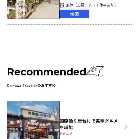
無休（工房によって休みあり）
地図
Recommended
Okinawa Travelerのおすすめ
国際通り屋台村で美味グルメ
を堪能
グルメ