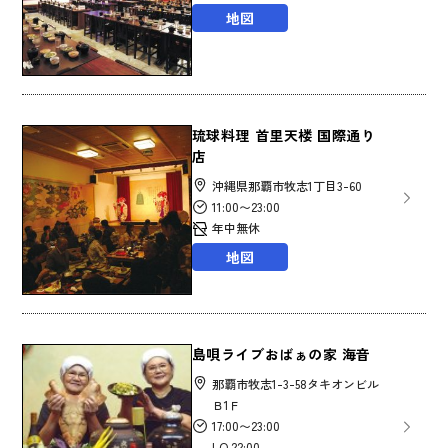
地図
琉球料理 首里天楼 国際通り
店
沖縄県那覇市牧志1丁目3-60
11:00〜23:00
年中無休
地図
島唄ライブおばぁの家 海音
那覇市牧志1-3-58タキオンビル
Ｂ1Ｆ
17:00〜23:00
LO.22:00