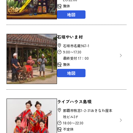
無休
地図
石垣やいま村
石垣市名蔵967-1
9:00〜17:30
最終受付 17：00
無休
地図
ライブハウス島唄
那覇市牧志1-2-31おきなわ屋本
社ビル3Ｆ
18:00〜22:30
不定休