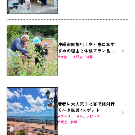
沖縄家族旅行｜冬・春におす
すめの理由と体験プラン＆お
得なファミリー商品
宿泊
観光・体験
若者に大人気！北谷で絶対行
くべき厳選7スポット
グルメ
ショッピング
観光・体験