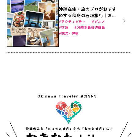
沖縄在住・旅のプロがおすす
めする秋冬の石垣旅行｜おす
すめ宿泊施設（17選）とグル
アクティビティ
グルメ
宿泊
沖縄本島周辺離島
メまで総整理！
観光・体験