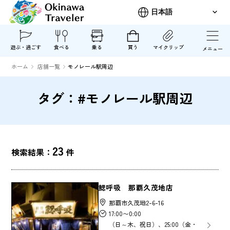
遊ぶ・過ごす
食べる
乗る
買う
マイクリップ
メニュー
ホーム
店舗一覧
モノレール駅周辺
タグ：#モノレール駅周辺
23
検索結果：
件
鰓呼吸 那覇久茂地店
那覇市久茂地2-6-16
17:00〜0:00
（日～木、祝日）、25:00（金・