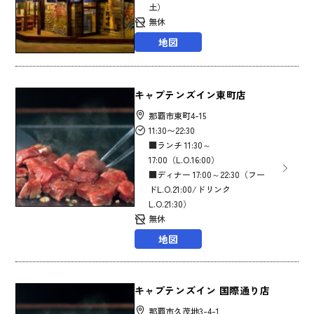
土）
無休
地図
キャプテンズイン東町店
那覇市東町4-15
11:30〜22:30
■ランチ 11:30～
17:00（L.O.16:00）
■ディナー 17:00～22:30（フー
ドL.O.21:00/ドリンク
L.O.21:30）
無休
地図
キャプテンズイン 国際通り店
那覇市久茂地3-4-1