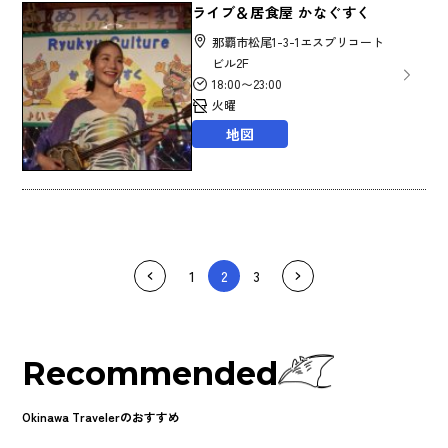
ライブ＆居食屋 かなぐすく
那覇市松尾1-3-1エスプリコート
ビル2F
18:00〜23:00
火曜
地図
1
2
3
Recommended
Okinawa Travelerのおすすめ