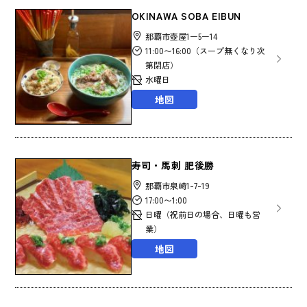
OKINAWA SOBA EIBUN
那覇市壺屋1ー5ー14
11:00〜16:00（スープ無くなり次
第閉店）
水曜日
地図
寿司・馬刺 肥後勝
那覇市泉崎1-7-19
17:00〜1:00
日曜（祝前日の場合、日曜も営
業）
地図