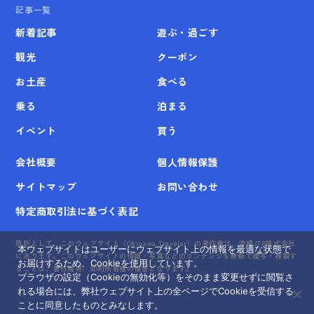
記事一覧
新着記事
遊ぶ・過ごす
観光
クーポン
お土産
食べる
乗る
泊まる
イベント
買う
会社概要
個人情報保護
サイトマップ
お問い合わせ
特定商取引法に基づく表記
原則として、このウェブサイト（Okinawa Traveler）の著作権は、沖縄JTB株式会社
本ウェブサイトはユーザーにウェブサイト上の情報を最適な状態で
にあります。このウェブサイトの情報・写真などのコンテンツを無断で模写・複製す
お届けするため、Cookieを使用しています。
ることは、著作権等、知的所有権の侵害となります。
ブラウザの設定（Cookieの無効化等）をそのまま変更せずに閲覧さ
れる場合には、弊社ウェブサイト上の全ページでCookieを受信する
ことに同意したものとみなします。