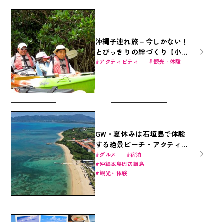
沖縄子連れ旅－今しかない！
とびっきりの絆づくり【小学
生向け6才～】
アクティビティ
観光・体験
GW・夏休みは石垣島で体験
する絶景ビーチ・アクティビ
ティ・おススメホテルの魅力
グルメ
宿泊
沖縄本島周辺離島
を大公開！
観光・体験