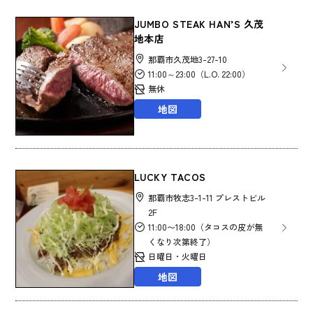
JUMBO STEAK HAN’S 久茂
地本店
那覇市久茂地3-27-10
11:00～23:00（L.O. 22:00）
無休
地図
LUCKY TACOS
那覇市牧志3-1-11 プレストビル
2F
11:00〜18:00（タコスの皮が無
くなり次第終了）
日曜日・火曜日
地図