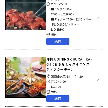
11:30〜22:30
■ランチ 11:30～
17:00（L.O.16:00）
■ディナー 17:00～22:30（フー
ドL.O.21:00/ドリンク
L.O.21:30）
無休
地図
沖縄んDINING CHURA KA-
GII（おきなわんダイニング
チュラカーギー）
那覇市久茂地3-11-7 2Ｆ
17:30〜3:00
LO.1:00
無休
地図