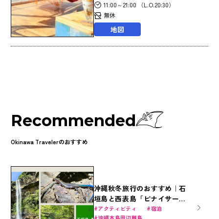
11:00～21:00 （L.O.20:30）
無休
地図
Recommended
Okinawa Travelerのおすすめ
沖縄秋冬旅行のおすすめ｜石
垣島と西表島「ピナイサーラ
の滝」で大自然のジャングル
アクティビティ
宿泊
沖縄本島周辺離島