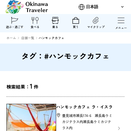
遊ぶ・過ごす
食べる
乗る
買う
マイクリップ
メニュー
ホーム
店舗一覧
ハンモックカフェ
タグ：#ハンモックカフェ
1
検索結果：
件
ハンモックカフェ ラ・イスラ
豊見城市瀬長174-6 瀬長島ウミ
カジテラス内瀬長島ウミカジテ
ラス内