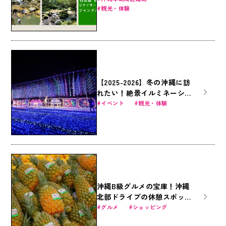
体験を！定番アクティビティ
観光・体験
とホテルで遊びつくそう！
（石垣島・竹富島）
【2025-2026】冬の沖縄に訪
れたい！絶景イルミネーショ
ン5選
イベント
観光・体験
沖縄B級グルメの宝庫！沖縄
北部ドライブの休憩スポット
「道の駅許田」の魅力に迫る
グルメ
ショッピング