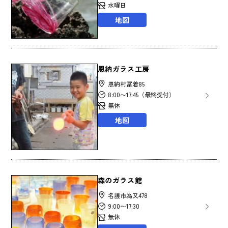
水曜日
地図
恩納ガラス工房
恩納村冨着85
8:00〜17:45（最終受付）
無休
地図
森のガラス館
名護市為又478
9:00〜17:30
無休