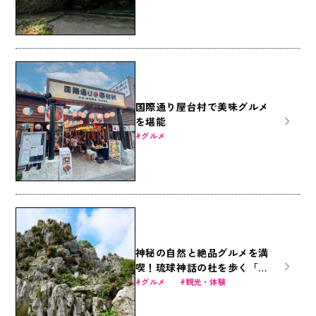
国際通り屋台村で美味グルメ
を堪能
グルメ
神秘の自然と絶品グルメを満
喫！琉球神話の杜を歩く「ア
スムイハイクス」
グルメ
観光・体験