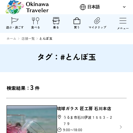
遊ぶ・過ごす
食べる
乗る
買う
マイクリップ
メニュー
ホーム
店舗一覧
とんぼ玉
タグ：#とんぼ玉
3
検索結果：
件
琉球ガラス 匠工房 石川本店
うるま市石川伊波１５５３－２
７９
9:00〜18:00