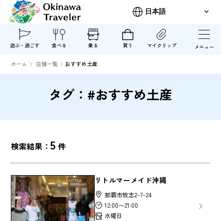
遊ぶ・過ごす
食べる
乗る
買う
マイクリップ
メニュー
ホーム
店舗一覧
おすすめ土産
タグ：#おすすめ土産
5
検索結果：
件
リトルマーメイド沖縄
那覇市牧志2-7-24
12:00〜21:00
水曜日