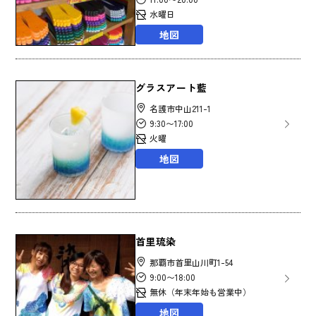
水曜日
地図
グラスアート藍
名護市中山211-1
9:30〜17:00
火曜
地図
首里琉染
那覇市首里山川町1-54
9:00〜18:00
無休（年末年始も営業中）
地図