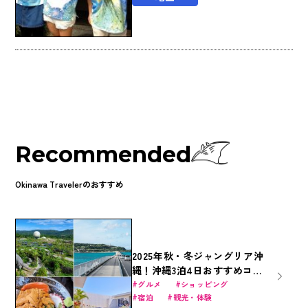
Recommended
Okinawa Travelerのおすすめ
2025年秋・冬ジャングリア沖
縄！沖縄3泊4日おすすめコー
ス｜沖縄美ら海水族館・ジャ
グルメ
ショッピング
宿泊
観光・体験
ングリア沖縄・国際通りを遊