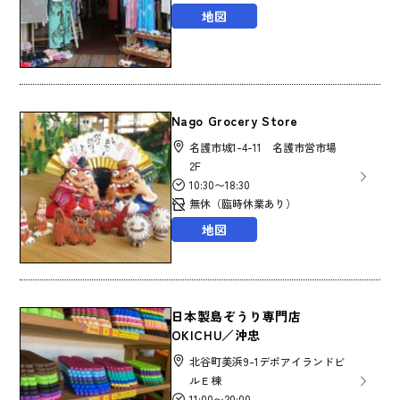
地図
Nago Grocery Store
名護市城1-4-11 名護市営市場
2F
10:30〜18:30
無休（臨時休業あり）
地図
日本製島ぞうり専門店
OKICHU／沖忠
北谷町美浜9-1デポアイランドビ
ルＥ棟
11:00〜20:00