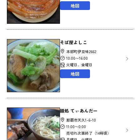
地図
そば屋よしこ
本部町伊豆味2662
10:00〜16:00
火曜日、金曜日
地図
麺処 てぃあんだー
那覇市天久1-6-10
11:00〜0:00
売切れ次第終了（14時頃）
月曜日、火曜日