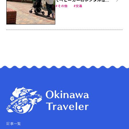
でベビーカーのレンタルは
「ベビカル」で。
その他
交通
記事一覧