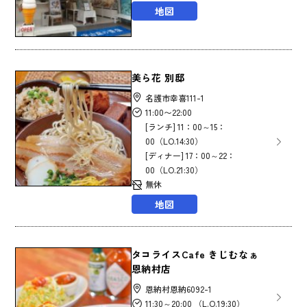
地図
美ら花 別邸
名護市幸喜111-1
11:00〜22:00
[ランチ] 11：00～15：
00（LO.14:30）
[ディナー] 17：00～22：
00（LO.21:30）
無休
地図
タコライスCafe きじむなぁ
恩納村店
恩納村恩納6092-1
11:30～20:00 （L.O.19:30）