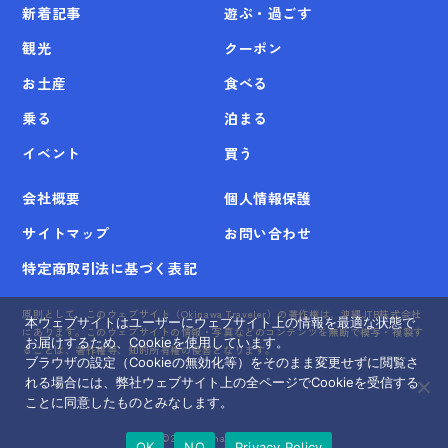
新着記事
遊ぶ・過ごす
観光
クーポン
お土産
食べる
乗る
泊まる
イベント
買う
会社概要
個人情報保護
サイトマップ
お問い合わせ
特定商取引法に基づく表記
原則として、このウェブサイト（Okinawa Traveler）の著作権は、沖縄JTB株式会社
本ウェブサイトはユーザーにウェブサイト上の情報を最適な状態で
にあります。このウェブサイトの情報・写真などのコンテンツを無断で模写・複製す
お届けするため、Cookieを使用しています。
ることは、著作権等、知的所有権の侵害となります。
ブラウザの設定（Cookieの無効化等）をそのまま変更せずに閲覧さ
れる場合には、弊社ウェブサイト上の全ページでCookieを受信する
ことに同意したものとみなします。
©
2026 Okinawa Traveler
OK
NO
Privacy Policy