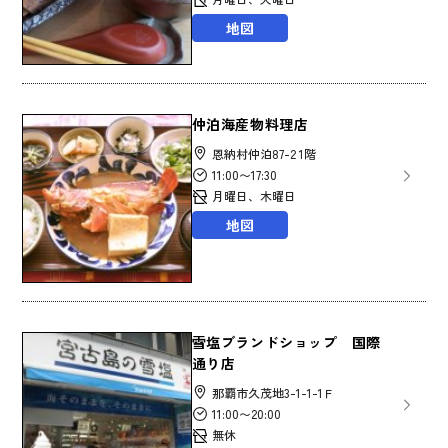
地図
仲泊海産物料理店
恩納村仲泊87-2 1階
11:00〜17:30
月曜日、木曜日
地図
雪塩ブランドショップ 国際
通り店
那覇市久茂地3-1-1-1Ｆ
11:00〜20:00
無休