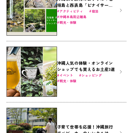
垣島と西表島「ピナイサーラ
の滝」で大自然のジャングル
アクティビティ
宿泊
沖縄本島周辺離島
体験を！定番アクティビティ
観光・体験
とホテルで遊びつくそう！
（石垣島・竹富島）
沖縄人気の体験・オンライン
ショップでも買えるお土産3選
イベント
ショッピング
観光・体験
子育て世帯を応援！沖縄旅行