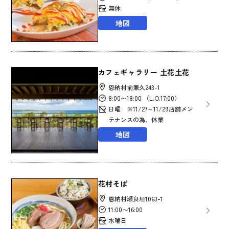
無休
地図
カフェギャラリー 土花土花
恩納村前兼久243-1
8:00〜18:00 （L.O.17:00）
日曜 ※11/27～11/29店舗メン
テナンスの為、休業
地図
花村そば
恩納村瀬良垣1063-1
11:00〜16:00
水曜日