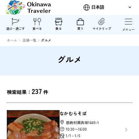
遊ぶ・過ごす
食べる
乗る
買う
マイクリップ
メニュー
ホーム
店舗一覧
グルメ
グルメ
237
検索結果：
件
なかむらそば
恩納村瀬良垣1669-1
10:30〜16:00
1/1～1/5