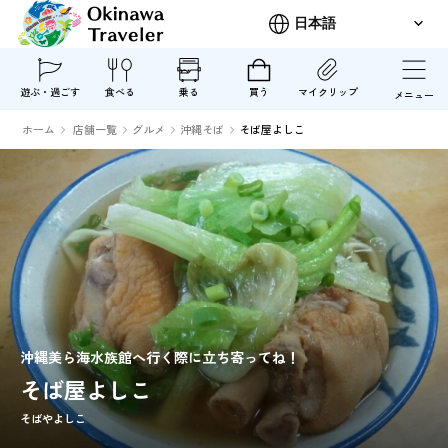
遊ぶ・過ごす
食べる
乗る
買う
マイクリップ
メニュー
ホーム
店舗一覧
グルメ
沖縄そば
そば屋よしこ
沖縄美ら海水族館へ行く際に立ち寄ってね！
そば屋よしこ
そばやよしこ