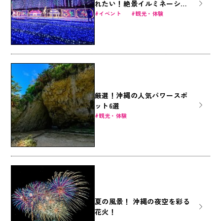
れたい！絶景イルミネーショ
ン5選
イベント
観光・体験
厳選！沖縄の人気パワースポ
ット6選
観光・体験
夏の風景！ 沖縄の夜空を彩る
花火！