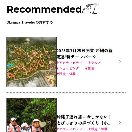
Recommended
Okinawa Travelerのおすすめ
2025年7月25日開業 沖縄の新
定番!新テーマパーク
JUNGLIA（ジャングリア）の
アクティビティ
グルメ
ショッピング
交通
最新情報
観光・体験
沖縄子連れ旅－今しかない！
とびっきりの絆づくり【小学
生向け6才～】
アクティビティ
観光・体験