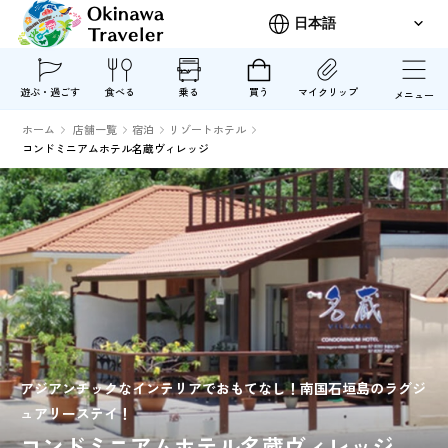
遊ぶ・過ごす
食べる
乗る
買う
マイクリップ
メニュー
ホーム
店舗一覧
宿泊
リゾートホテル
コンドミニアムホテル名蔵ヴィレッジ
アジアンチックなインテリアでおもてなし！南国石垣島のラグジ
ュアリーステイ！
コンドミニアムホテル名蔵ヴィレッジ