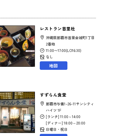
レストラン首里杜
沖縄県那覇市首里金城町1丁目
2番地
11:00〜17:00(LO16:30)
なし
地図
すずらん食堂
那覇市与儀1-26-11サンシティ
ハイツ 1F
[ランチ] 11:00～14:00
[ディナー] 18:00～20:00
日曜日・祝日