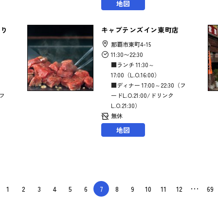
地図
通り
キャプテンズイン東町店
那覇市東町4-15
11:30〜22:30
■ランチ 11:30～
17:00（L.O.16:00）
■ディナー 17:00～22:30（フ
（フ
ードL.O.21:00/ドリンク
L.O.21:30）
無休
地図
1
2
3
4
5
6
7
8
9
10
11
12
69