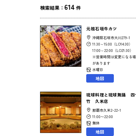
614
検索結果：
件
元祖石垣牛カツ
沖縄県石垣市大川279-1
11:30～15:00（LO14:30）
17:00～22:00（LO21:30）
※営業時間は変更になる場
があります
水曜日
地図
琉球料理と琉球舞踊 四
竹 久米店
那覇市久米2-22-1
11:00〜22:00
無休
地図