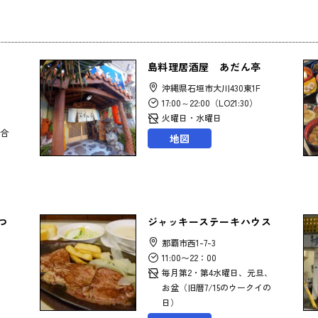
島料理居酒屋 あだん亭
沖縄県石垣市大川430東1F
17:00～22:00（LO21:30）
火曜日・水曜日
合
地図
つ
ジャッキーステーキハウス
那覇市西1-7-3
11:00〜22：00
毎月第2・第4水曜日、元旦、
お盆（旧暦7/15のウークイの
日）