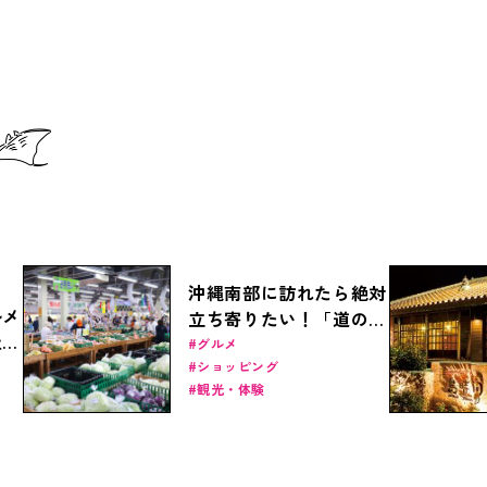
沖縄南部に訪れたら絶対
ルメ
立ち寄りたい！「道の駅
杜を
いとまん」が人気の理由
グルメ
ク
ショッピング
とは？
観光・体験