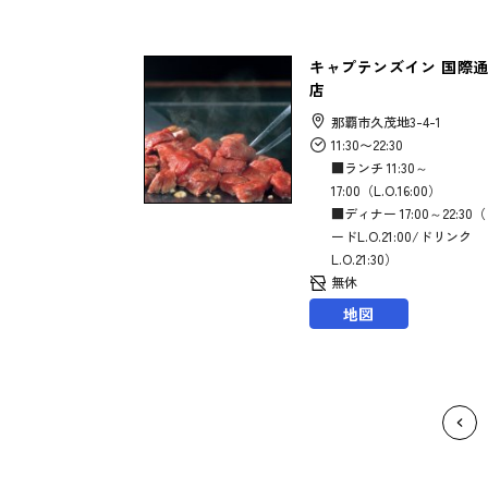
キャプテンズイン 国際
店
那覇市久茂地3-4-1
11:30〜22:30
■ランチ 11:30～
17:00（L.O.16:00）
■ディナー 17:00～22:30
ードL.O.21:00/ドリンク
L.O.21:30）
無休
地図