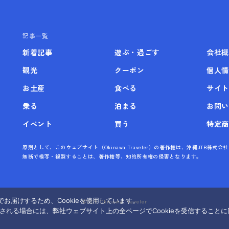
記事一覧
新着記事
遊ぶ・過ごす
会社概
観光
クーポン
個人情
お土産
食べる
サイト
乗る
泊まる
お問い
イベント
買う
特定商
原則として、このウェブサイト（Okinawa Traveler）の著作権は、沖縄JTB
無断で模写・複製することは、著作権等、知的所有権の侵害となります。
お届けするため、Cookieを使用しています。
©
2026 Okinawa Traveler
覧される場合には、弊社ウェブサイト上の全ページでCookieを受信すること