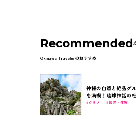
Recommended
Okinawa Travelerのおすすめ
神秘の自然と絶品グ
を満喫！琉球神話の
歩く「アスムイハイ
グルメ
観光・体験
ス」