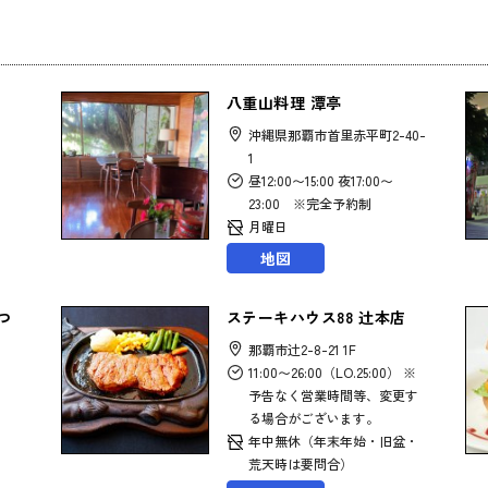
八重山料理 潭亭
沖縄県那覇市首里赤平町2-40-
1
昼12:00〜15:00 夜17:00〜
23:00 ※完全予約制
月曜日
地図
つ
ステーキハウス88 辻本店
那覇市辻2-8-21 1F
3
11:00〜26:00（LO.25:00） ※
予告なく営業時間等、変更す
る場合がございます。
年中無休（年末年始・旧盆・
荒天時は要問合）