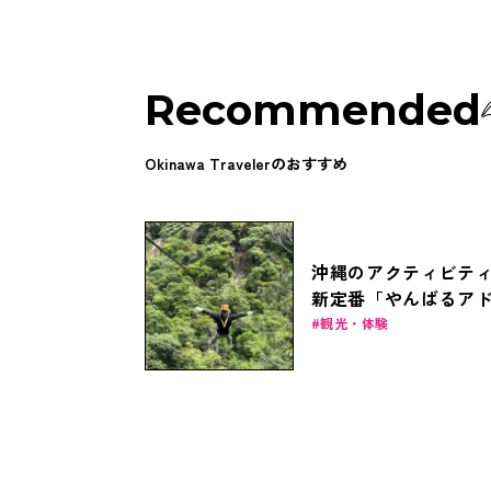
Recommended
Okinawa Travelerのおすすめ
沖縄のアクティビテ
新定番「やんばるア
ンチャーフィールド
観光・体験
ジップラインを楽し
う！