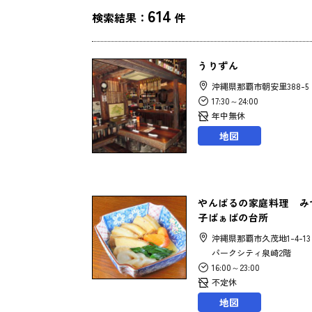
614
検索結果：
件
うりずん
沖縄県那覇市朝安里388-5
17:30～24:00
年中無休
地図
やんばるの家庭料理 み
子ばぁばの台所
沖縄県那覇市久茂地1-4-1
パークシティ泉崎2階
16:00～23:00
不定休
地図