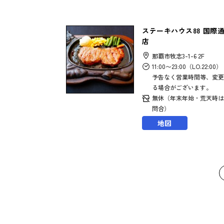
ステーキハウス88 国際
店
那覇市牧志3-1-6 2F
11:00〜23:00（LO.22:00）
予告なく営業時間等、変更
る場合がございます。
無休（年末年始・荒天時は
問合）
地図