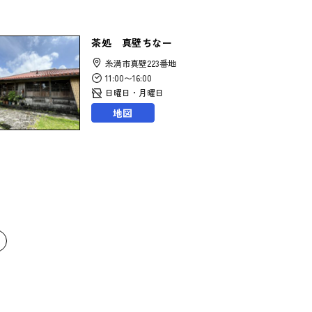
茶処 真壁ちなー
糸満市真壁223番地
11:00〜16:00
日曜日・月曜日
地図