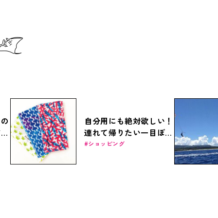
ィの
自分用にも絶対欲しい！
ドベ
連れて帰りたい一目ぼれ
」で
雑貨
ショッピング
も