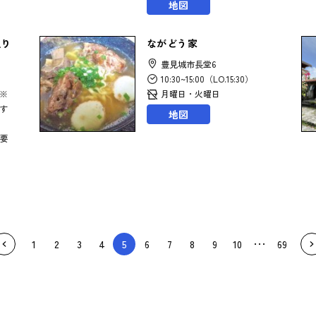
地図
通り
ながどう家
豊見城市長堂6
10:30~15:00（LO.15:30）
 ※
月曜日・火曜日
す
地図
要
1
2
3
4
5
6
7
8
9
10
69