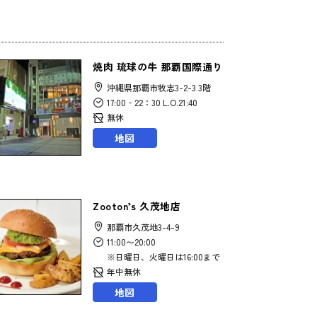
焼肉 琉球の牛 那覇国際通り
沖縄県那覇市牧志3-2-3 3階
17:00‐22：30 L.O.21:40
無休
地図
Zooton’s 久茂地店
那覇市久茂地3-4-9
11:00〜20:00
※日曜日、火曜日は16:00まで
年中無休
地図