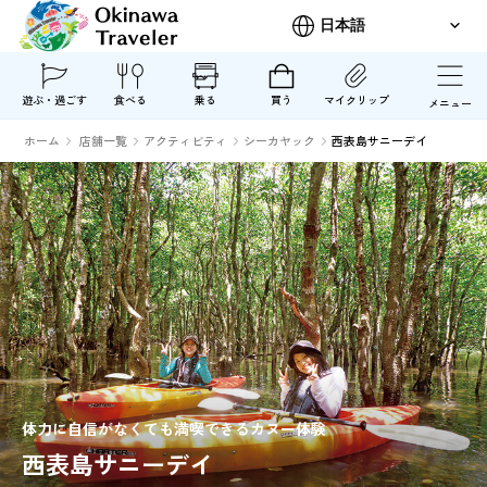
遊ぶ・過ごす
食べる
乗る
買う
マイクリップ
メニュー
ホーム
店舗一覧
アクティビティ
シーカヤック
西表島サニーデイ
体力に自信がなくても満喫できるカヌー体験
西表島サニーデイ