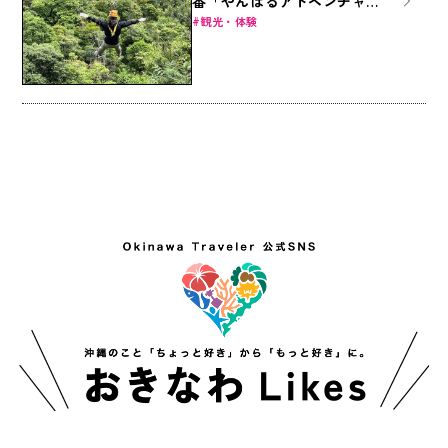
番「やんばるアドベンチャー
フィールド」でジップライン
観光・体験
を楽しもう！