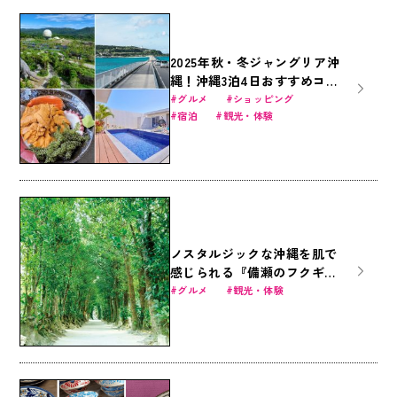
2025年秋・冬ジャングリア沖
縄！沖縄3泊4日おすすめコー
ス｜沖縄美ら海水族館・ジャ
グルメ
ショッピング
宿泊
観光・体験
ングリア沖縄・国際通りを遊
びつくす旅
ノスタルジックな沖縄を肌で
感じられる『備瀬のフクギ並
木の楽しみ方』
グルメ
観光・体験