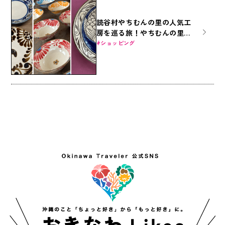
読谷村やちむんの里の人気工
房を巡る旅！やちむんの里徹
底ガイド！
ショッピング