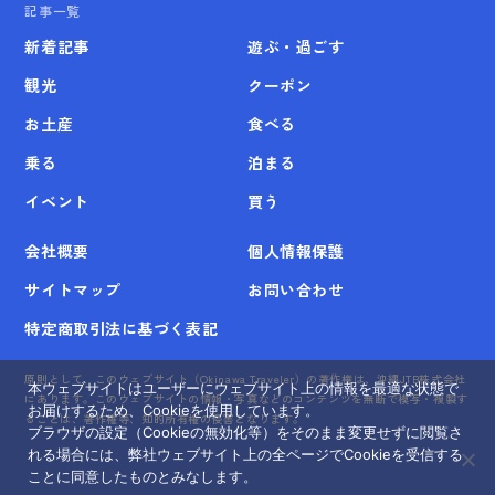
記事一覧
新着記事
遊ぶ・過ごす
観光
クーポン
お土産
食べる
乗る
泊まる
イベント
買う
会社概要
個人情報保護
サイトマップ
お問い合わせ
特定商取引法に基づく表記
原則として、このウェブサイト（Okinawa Traveler）の著作権は、沖縄JTB株式会社
本ウェブサイトはユーザーにウェブサイト上の情報を最適な状態で
にあります。このウェブサイトの情報・写真などのコンテンツを無断で模写・複製す
お届けするため、Cookieを使用しています。
ることは、著作権等、知的所有権の侵害となります。
ブラウザの設定（Cookieの無効化等）をそのまま変更せずに閲覧さ
れる場合には、弊社ウェブサイト上の全ページでCookieを受信する
ことに同意したものとみなします。