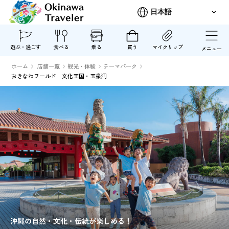
遊ぶ・過ごす
食べる
乗る
買う
マイクリップ
メニュー
ホーム
店舗一覧
観光・体験
テーマパーク
おきなわワールド 文化王国・玉泉洞
沖縄の自然・文化・伝統が楽しめる！