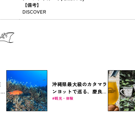
【備考】
DISCOVER
須
沖縄県最大級のカタマラ
くい
ンヨットで巡る、慶良間
を食
諸島国立公園の美しき海
観光・体験
底世界への旅