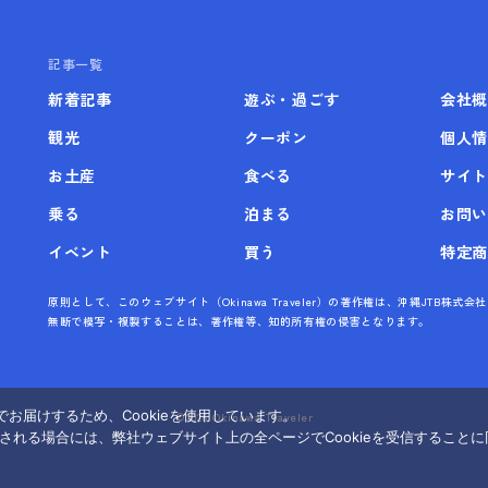
記事一覧
新着記事
遊ぶ・過ごす
会社概
観光
クーポン
個人情
お土産
食べる
サイト
乗る
泊まる
お問い
イベント
買う
特定商
原則として、このウェブサイト（Okinawa Traveler）の著作権は、沖縄JTB
無断で模写・複製することは、著作権等、知的所有権の侵害となります。
お届けするため、Cookieを使用しています。
©
2026 Okinawa Traveler
覧される場合には、弊社ウェブサイト上の全ページでCookieを受信すること