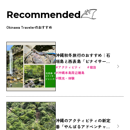
Recommended
Okinawa Travelerのおすすめ
沖縄秋冬旅行のおすすめ｜石
垣島と西表島「ピナイサーラ
の滝」で大自然のジャングル
アクティビティ
宿泊
沖縄本島周辺離島
体験を！定番アクティビティ
観光・体験
とホテルで遊びつくそう！
（石垣島・竹富島）
沖縄のアクティビティの新定
番「やんばるアドベンチャー