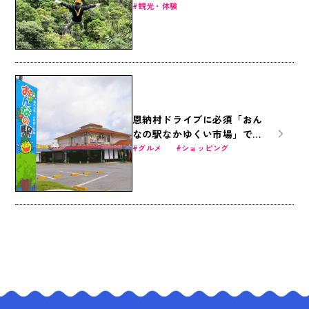
フィールド」でジップライン
観光・体験
を楽しもう！
恩納村ドライブに必須「おん
なの駅なかゆくい市場」で沖
縄グルメを食べつくす！
グルメ
ショッピング