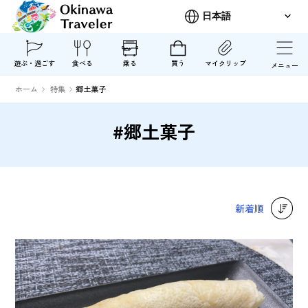
遊ぶ・過ごす
食べる
乗る
買う
マイクリップ
メニュー
ホーム
特集
郷土菓子
#郷土菓子
新着順