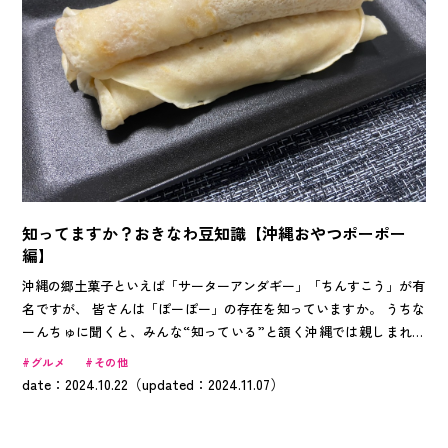
知ってますか？おきなわ豆知識【沖縄おやつポーポー
編】
沖縄の郷土菓子といえば「サーターアンダギー」「ちんすこう」が有
名ですが、 皆さんは「ぽーぽー」の存在を知っていますか。 うちな
ーんちゅに聞くと、みんな“知っている”と頷く沖縄では親しまれて
いる郷土菓子です。 今回は、明日から誰かに教えたくなる「ぽーぽ
グルメ
その他
ー」の歴史から作り方までお伝えいたします。
date：2024.10.22（updated：2024.11.07）